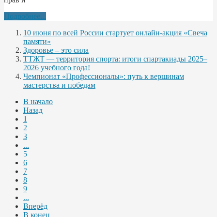
Подробнее...
10 июня по всей России стартует онлайн-акция «Свеча
памяти»
Здоровье – это сила
ТТЖТ — территория спорта: итоги спартакиады 2025–
2026 учебного года!
Чемпионат «Профессионалы»: путь к вершинам
мастерства и победам
В начало
Назад
1
2
3
...
5
6
7
8
9
...
Вперёд
В конец