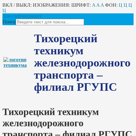
ВКЛ / ВЫКЛ:
ИЗОБРАЖЕНИЯ:
ШРИФТ:
A
A
A
ФОН:
Ц
Ц
Ц
Ц
Для слабовидящих
Поиск
Тихорецкий
техникум
железнодорожного
транспорта –
филиал РГУПС
Тихорецкий техникум
железнодорожного
транспорта – филиал РГУПС