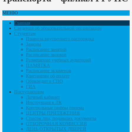
МЕНЮ
Главная
Сведения об образовательной организации
Студентам
Правила внутреннего распорядка
Замены
Расписание занятий
Расписание звонков
Размещение учебных аудиторий
ПАМЯТКА
Расписание экзаменов
Квитанции об оплате
Обркредит в СПО
ГИА
Поступающим
Личный кабинет
Инструкция к ЛК
Контрольные цифры приема
ЦЕНТРЫ ПРИТЯЖЕНИЯ
Список лиц, подавших документы
ОТБОРОЧНАЯ КОМИССИЯ
ДЕНЬ ОТКРЫТЫХ ДВЕРЕЙ