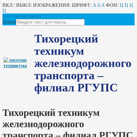
ВКЛ / ВЫКЛ:
ИЗОБРАЖЕНИЯ:
ШРИФТ:
A
A
A
ФОН:
Ц
Ц
Ц
Ц
Для слабовидящих
Поиск
Тихорецкий
техникум
железнодорожного
транспорта –
филиал РГУПС
Тихорецкий техникум
железнодорожного
транспорта – филиал РГУПС