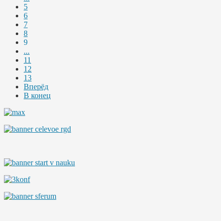
5
6
7
8
9
...
11
12
13
Вперёд
В конец