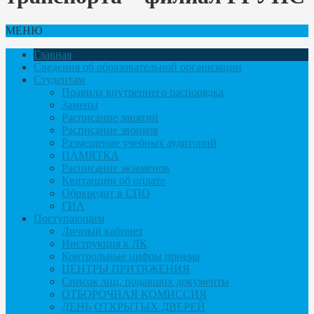
МЕНЮ
Главная
Сведения об образовательной организации
Студентам
Правила внутреннего распорядка
Замены
Расписание занятий
Расписание звонков
Размещение учебных аудиторий
ПАМЯТКА
Расписание экзаменов
Квитанции об оплате
Обркредит в СПО
ГИА
Поступающим
Личный кабинет
Инструкция к ЛК
Контрольные цифры приема
ЦЕНТРЫ ПРИТЯЖЕНИЯ
Список лиц, подавших документы
ОТБОРОЧНАЯ КОМИССИЯ
ДЕНЬ ОТКРЫТЫХ ДВЕРЕЙ