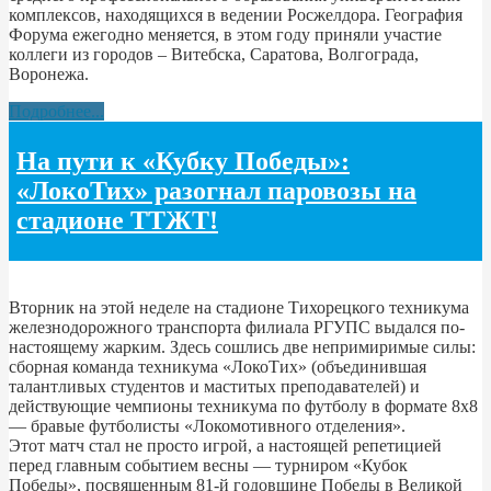
комплексов, находящихся в ведении Росжелдора. География
Форума ежегодно меняется, в этом году приняли участие
коллеги из городов – Витебска, Саратова, Волгограда,
Воронежа.
Подробнее...
На пути к «Кубку Победы»:
«ЛокоТих» разогнал паровозы на
стадионе ТТЖТ!
Вторник на этой неделе на стадионе Тихорецкого техникума
железнодорожного транспорта филиала РГУПС выдался по-
настоящему жарким. Здесь сошлись две непримиримые силы:
сборная команда техникума «ЛокоТих» (объединившая
талантливых студентов и маститых преподавателей) и
действующие чемпионы техникума по футболу в формате 8х8
— бравые футболисты «Локомотивного отделения».
Этот матч стал не просто игрой, а настоящей репетицией
перед главным событием весны — турниром «Кубок
Победы», посвященным 81-й годовщине Победы в Великой