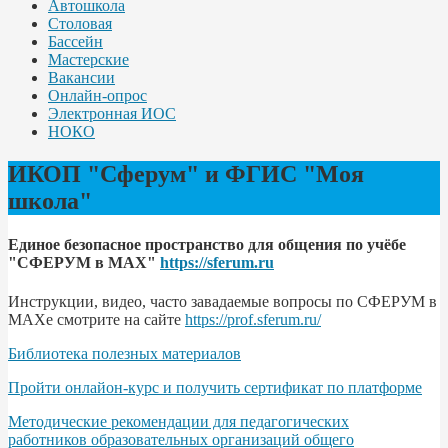
Автошкола
Столовая
Бассейн
Мастерские
Вакансии
Онлайн-опрос
Электронная ИОС
НОКО
ИКОП "Сферум" и ФГИС "Моя
школа"
Единое безопасное пространство для общения по учёбе
"СФЕРУМ в МАХ"
https://sferum.ru
Инструкции, видео, часто завадаемые вопросы по СФЕРУМ в
МАХе смотрите на сайте
https://prof.sferum.ru/
Библиотека полезных материалов
Пройти онлайон-курс и получить сертификат по платформе
Методические рекомендации для педагогических
работников образовательных организаций общего