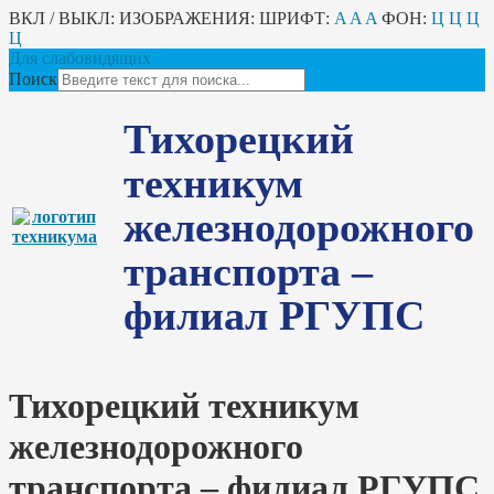
ВКЛ / ВЫКЛ:
ИЗОБРАЖЕНИЯ:
ШРИФТ:
A
A
A
ФОН:
Ц
Ц
Ц
Ц
Для слабовидящих
Поиск
Тихорецкий
техникум
железнодорожного
транспорта –
филиал РГУПС
Тихорецкий техникум
железнодорожного
транспорта – филиал РГУПС