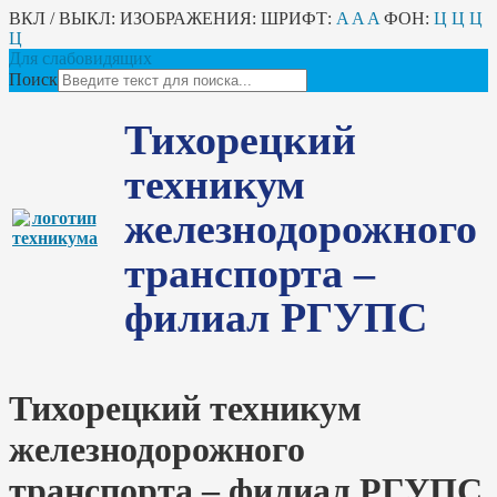
ВКЛ / ВЫКЛ:
ИЗОБРАЖЕНИЯ:
ШРИФТ:
A
A
A
ФОН:
Ц
Ц
Ц
Ц
Для слабовидящих
Поиск
Тихорецкий
техникум
железнодорожного
транспорта –
филиал РГУПС
Тихорецкий техникум
железнодорожного
транспорта – филиал РГУПС