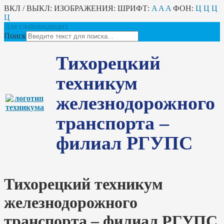
ВКЛ / ВЫКЛ:
ИЗОБРАЖЕНИЯ:
ШРИФТ:
A
A
A
ФОН:
Ц
Ц
Ц
Ц
Для слабовидящих
Поиск
Тихорецкий
техникум
железнодорожного
транспорта –
филиал РГУПС
Тихорецкий техникум
железнодорожного
транспорта – филиал РГУПС