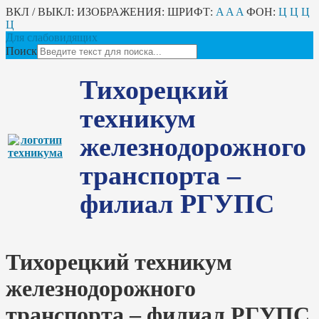
ВКЛ / ВЫКЛ:
ИЗОБРАЖЕНИЯ:
ШРИФТ:
A
A
A
ФОН:
Ц
Ц
Ц
Ц
Для слабовидящих
Поиск
Тихорецкий
техникум
железнодорожного
транспорта –
филиал РГУПС
Тихорецкий техникум
железнодорожного
транспорта – филиал РГУПС