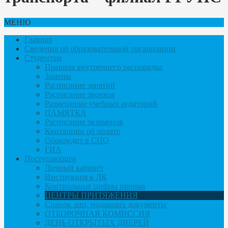
МЕНЮ
Главная
Сведения об образовательной организации
Студентам
Правила внутреннего распорядка
Замены
Расписание занятий
Расписание звонков
Размещение учебных аудиторий
ПАМЯТКА
Расписание экзаменов
Квитанции об оплате
Обркредит в СПО
ГИА
Поступающим
Личный кабинет
Инструкция к ЛК
Контрольные цифры приема
ЦЕНТРЫ ПРИТЯЖЕНИЯ
Список лиц, подавших документы
ОТБОРОЧНАЯ КОМИССИЯ
ДЕНЬ ОТКРЫТЫХ ДВЕРЕЙ