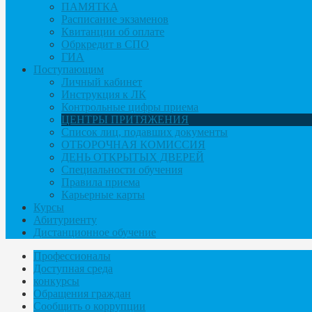
ПАМЯТКА
Расписание экзаменов
Квитанции об оплате
Обркредит в СПО
ГИА
Поступающим
Личный кабинет
Инструкция к ЛК
Контрольные цифры приема
ЦЕНТРЫ ПРИТЯЖЕНИЯ
Список лиц, подавших документы
ОТБОРОЧНАЯ КОМИССИЯ
ДЕНЬ ОТКРЫТЫХ ДВЕРЕЙ
Специальности обучения
Правила приема
Карьерные карты
Курсы
Абитуриенту
Дистанционное обучение
Профессионалы
Доступная среда
конкурсы
Обращения граждан
Сообщить о коррупции