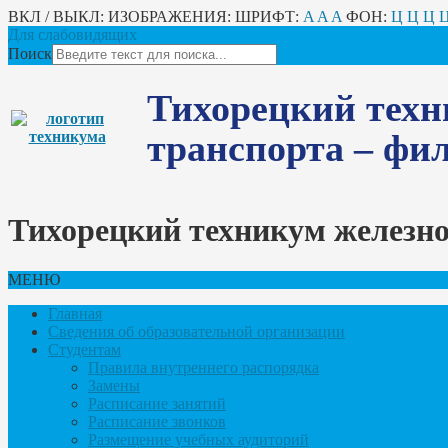
ВКЛ / ВЫКЛ:
ИЗОБРАЖЕНИЯ:
ШРИФТ:
A
A
A
ФОН:
Ц
Ц
Ц
Для слабовидящих
Поиск
Тихорецкий техн
транспорта – ф
Тихорецкий техникум железн
МЕНЮ
Главная
Сведения об образовательной организации
Студентам
Правила внутреннего распорядка
Замены
Расписание занятий
Расписание звонков
Размещение учебных аудиторий