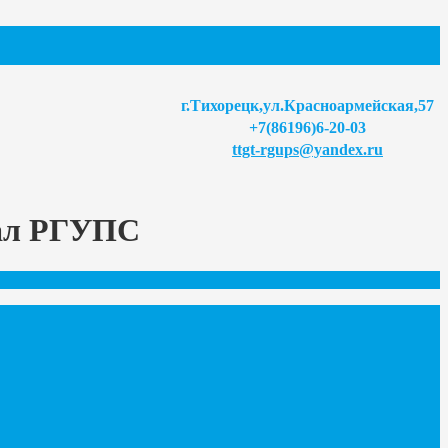
г.Тихорецк,ул.Красноармейская,57
+7(86196)6-20-03
ttgt-rgups@yandex.ru
иал РГУПС