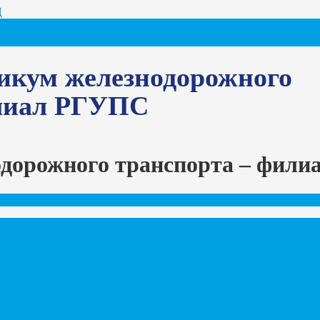
Ц
икум железнодорожного
илиал РГУПС
одорожного транспорта – фил