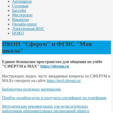
Автошкола
Столовая
Бассейн
Мастерские
Вакансии
Онлайн-опрос
Электронная ИОС
НОКО
ИКОП "Сферум" и ФГИС "Моя
школа"
Единое безопасное пространство для общения по учёбе
"СФЕРУМ в МАХ"
https://sferum.ru
Инструкции, видео, часто завадаемые вопросы по СФЕРУМ в
МАХе смотрите на сайте
https://prof.sferum.ru/
Библиотека полезных материалов
Пройти онлайон-курс и получить сертификат по платформе
Методические рекомендации для педагогических
работников образовательных организаций общего