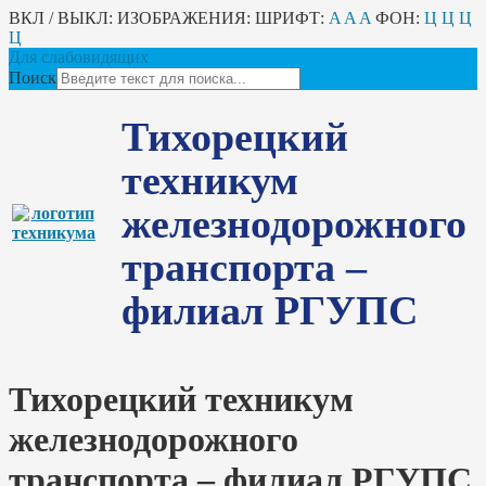
ВКЛ / ВЫКЛ:
ИЗОБРАЖЕНИЯ:
ШРИФТ:
A
A
A
ФОН:
Ц
Ц
Ц
Ц
Для слабовидящих
Поиск
Тихорецкий
техникум
железнодорожного
транспорта –
филиал РГУПС
Тихорецкий техникум
железнодорожного
транспорта – филиал РГУПС