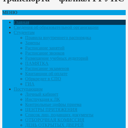
МЕНЮ
Главная
Сведения об образовательной организации
Студентам
Правила внутреннего распорядка
Замены
Расписание занятий
Расписание звонков
Размещение учебных аудиторий
ПАМЯТКА
Расписание экзаменов
Квитанции об оплате
Обркредит в СПО
ГИА
Поступающим
Личный кабинет
Инструкция к ЛК
Контрольные цифры приема
ЦЕНТРЫ ПРИТЯЖЕНИЯ
Список лиц, подавших документы
ОТБОРОЧНАЯ КОМИССИЯ
ДЕНЬ ОТКРЫТЫХ ДВЕРЕЙ