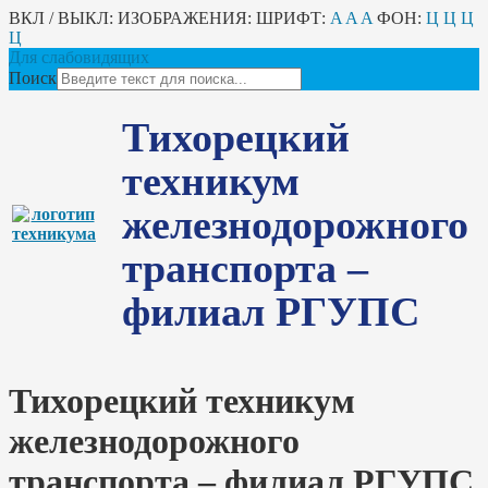
ВКЛ / ВЫКЛ:
ИЗОБРАЖЕНИЯ:
ШРИФТ:
A
A
A
ФОН:
Ц
Ц
Ц
Ц
Для слабовидящих
Поиск
Тихорецкий
техникум
железнодорожного
транспорта –
филиал РГУПС
Тихорецкий техникум
железнодорожного
транспорта – филиал РГУПС