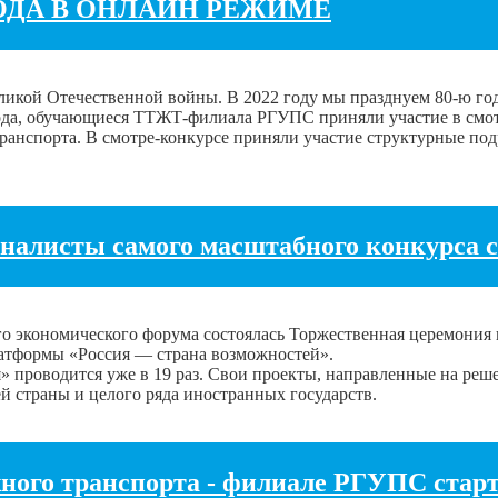
ГОДА В ОНЛАЙН РЕЖИМЕ
икой Отечественной войны. В 2022 году мы празднуем 80-ю год
2 года, обучающиеся ТТЖТ-филиала РГУПС приняли участие в смот
анспорта. В смотре-конкурсе приняли участие структурные под
алисты самого масштабного конкурса 
го экономического форума состоялась Торжественная церемония
латформы «Россия — страна возможностей».
» проводится уже в 19 раз. Свои проекты, направленные на ре
ей страны и целого ряда иностранных государств.
ожного транспорта - филиале РГУПС 