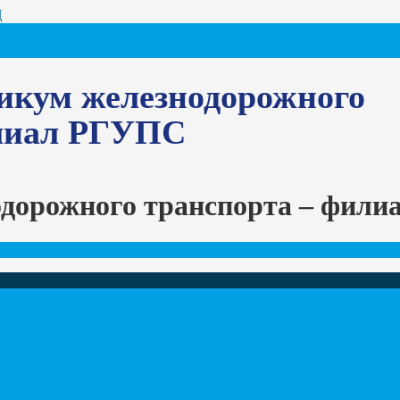
Ц
икум железнодорожного
илиал РГУПС
одорожного транспорта – фил