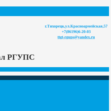
г.Тихорецк,ул.Красноармейская,57
+7(86196)6-20-03
ttgt-rgups@yandex.ru
иал РГУПС