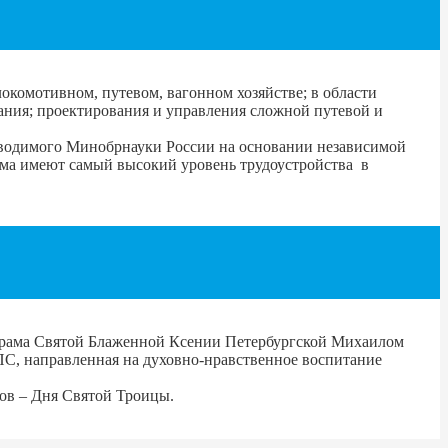
окомотивном, путевом, вагонном хозяйстве; в области
ания; проектирования и управления сложной путевой и
оводимого Минобрнауки России на основании независимой
а имеют самый высокий уровень трудоустройства в
храма Святой Блаженной Ксении Петербургской Михаилом
С, направленная на духовно-нравственное воспитание
ков – Дня Святой Троицы.