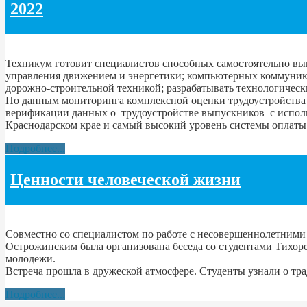
2022
Техникум готовит специалистов способных самостоятельно вып
управления движением и энергетики; компьютерных коммуника
дорожно-строительной техникой; разрабатывать технологическ
По данным мониторинга комплексной оценки трудоустройства
верификации данных о трудоустройстве выпускников с испол
Краснодарском крае и самый высокий уровень системы оплаты 
Подробнее...
Ценности человеческой жизни
Совместно со специалистом по работе с несовершеннолетним
Острожинским была организована беседа со студентами Тихор
молодежи.
Встреча прошла в дружеской атмосфере. Студенты узнали о тр
Подробнее...