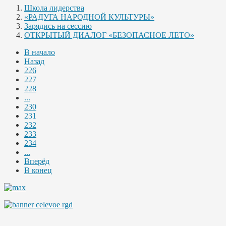
Школа лидерства
«РАДУГА НАРОДНОЙ КУЛЬТУРЫ»
Зарядись на сессию
ОТКРЫТЫЙ ДИАЛОГ «БЕЗОПАСНОЕ ЛЕТО»
В начало
Назад
226
227
228
...
230
231
232
233
234
...
Вперёд
В конец