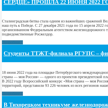
СЕРДЦЕ» ПРОШЛА 22 ИЮНЯ 2022 
Сталинградская битва стала одним из важнейших сражений Вел
наш путь к Победе. С 27 декабря 2021 года по 15 апреля 202
организованном Федеральным агентством железнодорожного тр
подведомственные Росжелдор.
Подробнее...
Студенты ТТЖТ-филиала РГУПС – фин
18 июня 2022 года на площадке Петербургского международно
страна — моя Россия» — одного из проектов президентской п
В 2022 году Всероссийский конкурс «Моя страна — моя Россия
территорий, представили 93 226 человек из всех регионов наш
Подробнее...
В Тихорецком техникуме железнодор