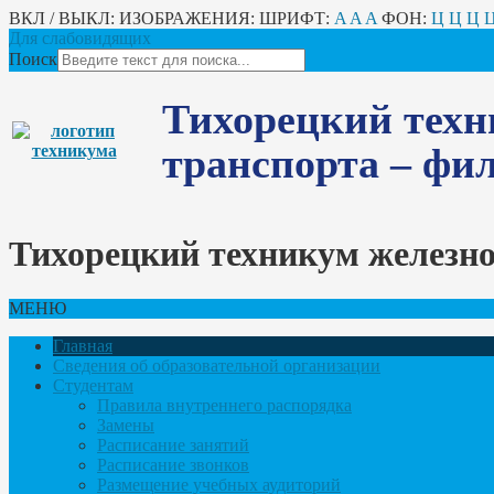
ВКЛ / ВЫКЛ:
ИЗОБРАЖЕНИЯ:
ШРИФТ:
A
A
A
ФОН:
Ц
Ц
Ц
Для слабовидящих
Поиск
Тихорецкий техн
транспорта – ф
Тихорецкий техникум железн
МЕНЮ
Главная
Сведения об образовательной организации
Студентам
Правила внутреннего распорядка
Замены
Расписание занятий
Расписание звонков
Размещение учебных аудиторий