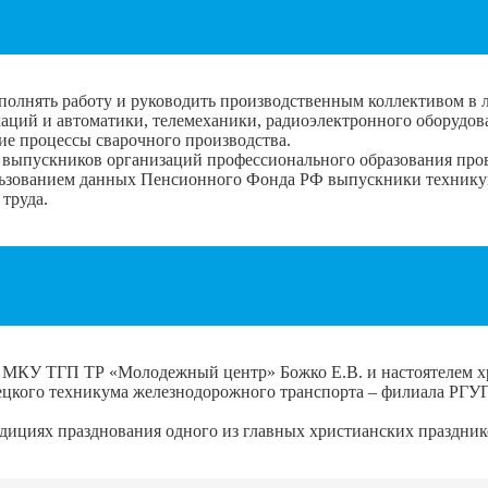
олнять работу и руководить производственным коллективом в л
ций и автоматики, телемеханики, радиоэлектронного оборудов
ие процессы сварочного производства.
 выпускников организаций профессионального образования пр
ьзованием данных Пенсионного Фонда РФ выпускники техникум
труда.
и МКУ ТГП ТР «Молодежный центр» Божко Е.В. и настоятелем 
ецкого техникума железнодорожного транспорта – филиала РГУП
адициях празднования одного из главных христианских праздни