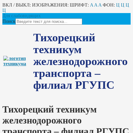
ВКЛ / ВЫКЛ:
ИЗОБРАЖЕНИЯ:
ШРИФТ:
A
A
A
ФОН:
Ц
Ц
Ц
Ц
Для слабовидящих
Поиск
Тихорецкий
техникум
железнодорожного
транспорта –
филиал РГУПС
Тихорецкий техникум
железнодорожного
транспорта – филиал РГУПС