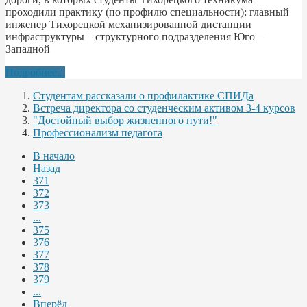
проходили практику (по профилю специальности): главный
инженер Тихорецкой механизированной дистанции
инфраструктуры – структурного подразделения Юго –
Западной
Подробнее...
Студентам рассказали о профилактике СПИДа
Встреча директора со студенческим активом 3-4 курсов
"Достойный выбор жизненного пути!"
Профессионализм педагога
В начало
Назад
371
372
373
...
375
376
377
378
379
...
Вперёд