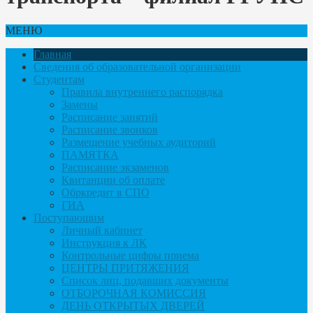
МЕНЮ
Главная
Сведения об образовательной организации
Студентам
Правила внутреннего распорядка
Замены
Расписание занятий
Расписание звонков
Размещение учебных аудиторий
ПАМЯТКА
Расписание экзаменов
Квитанции об оплате
Обркредит в СПО
ГИА
Поступающим
Личный кабинет
Инструкция к ЛК
Контрольные цифры приема
ЦЕНТРЫ ПРИТЯЖЕНИЯ
Список лиц, подавших документы
ОТБОРОЧНАЯ КОМИССИЯ
ДЕНЬ ОТКРЫТЫХ ДВЕРЕЙ