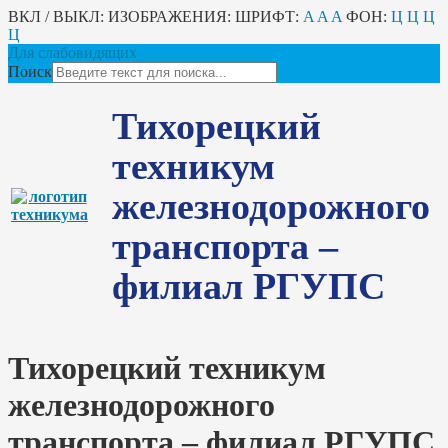
ВКЛ / ВЫКЛ:
ИЗОБРАЖЕНИЯ:
ШРИФТ:
A
A
A
ФОН:
Ц
Ц
Ц
Ц
Для слабовидящих
Поиск
Тихорецкий
техникум
железнодорожного
транспорта –
филиал РГУПС
Тихорецкий техникум
железнодорожного
транспорта – филиал РГУПС