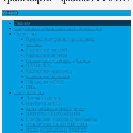
МЕНЮ
Главная
Сведения об образовательной организации
Студентам
Правила внутреннего распорядка
Замены
Расписание занятий
Расписание звонков
Размещение учебных аудиторий
ПАМЯТКА
Расписание экзаменов
Квитанции об оплате
Обркредит в СПО
ГИА
Поступающим
Личный кабинет
Инструкция к ЛК
Контрольные цифры приема
ЦЕНТРЫ ПРИТЯЖЕНИЯ
Список лиц, подавших документы
ОТБОРОЧНАЯ КОМИССИЯ
ДЕНЬ ОТКРЫТЫХ ДВЕРЕЙ