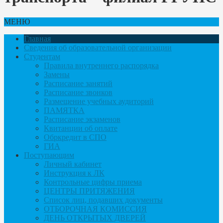
МЕНЮ
Главная
Сведения об образовательной организации
Студентам
Правила внутреннего распорядка
Замены
Расписание занятий
Расписание звонков
Размещение учебных аудиторий
ПАМЯТКА
Расписание экзаменов
Квитанции об оплате
Обркредит в СПО
ГИА
Поступающим
Личный кабинет
Инструкция к ЛК
Контрольные цифры приема
ЦЕНТРЫ ПРИТЯЖЕНИЯ
Список лиц, подавших документы
ОТБОРОЧНАЯ КОМИССИЯ
ДЕНЬ ОТКРЫТЫХ ДВЕРЕЙ