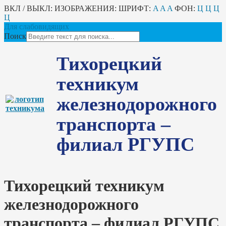
ВКЛ / ВЫКЛ:
ИЗОБРАЖЕНИЯ:
ШРИФТ:
A
A
A
ФОН:
Ц
Ц
Ц
Ц
Для слабовидящих
Поиск
Тихорецкий
техникум
железнодорожного
транспорта –
филиал РГУПС
Тихорецкий техникум
железнодорожного
транспорта – филиал РГУПС