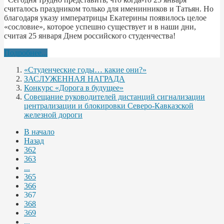
считалось праздником только для именинников и Татьян. Но
благодаря указу императрицы Екатерины появилось целое
«сословие», которое успешно существует и в наши дни,
считая 25 января Днем российского студенчества!
Подробнее...
«Студенческие годы… какие они?»
ЗАСЛУЖЕННАЯ НАГРАДА
Конкурс «Дорога в будущее»
Совещание руководителей дистанций сигнализации
централизации и блокировки Северо-Кавказской
железной дороги
В начало
Назад
362
363
...
365
366
367
368
369
...