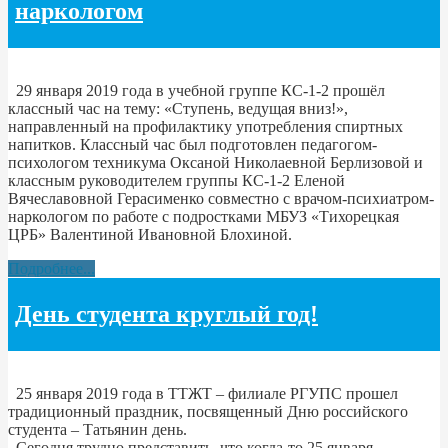
наркологом
29 января 2019 года в учебной группе КС-1-2 прошёл
классный час на тему: «Ступень, ведущая вниз!»,
направленный на профилактику употребления спиртных
напитков. Классный час был подготовлен педагогом-
психологом техникума Оксаной Николаевной Берлизовой и
классным руководителем группы КС-1-2 Еленой
Вячеславовной Герасименко совместно с врачом-психиатром-
наркологом по работе с подростками МБУЗ «Тихорецкая
ЦРБ» Валентиной Ивановной Блохиной.
Подробнее...
День студента круглый год!
25 января 2019 года в ТТЖТ – филиале РГУПС прошел
традиционный праздник, посвященный Дню российского
студента – Татьянин день.
Сегодня трудно представить, что когда-то 25 января