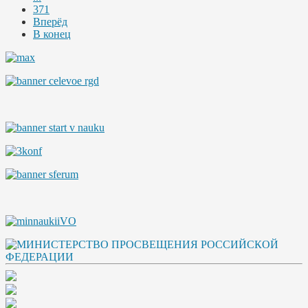
371
Вперёд
В конец