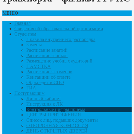
МЕНЮ
Главная
Сведения об образовательной организации
Студентам
Правила внутреннего распорядка
Замены
Расписание занятий
Расписание звонков
Размещение учебных аудиторий
ПАМЯТКА
Расписание экзаменов
Квитанции об оплате
Обркредит в СПО
ГИА
Поступающим
Личный кабинет
Инструкция к ЛК
Контрольные цифры приема
ЦЕНТРЫ ПРИТЯЖЕНИЯ
Список лиц, подавших документы
ОТБОРОЧНАЯ КОМИССИЯ
ДЕНЬ ОТКРЫТЫХ ДВЕРЕЙ