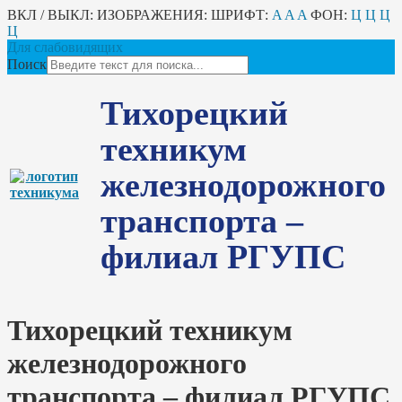
ВКЛ / ВЫКЛ:
ИЗОБРАЖЕНИЯ:
ШРИФТ:
A
A
A
ФОН:
Ц
Ц
Ц
Ц
Для слабовидящих
Поиск
Тихорецкий
техникум
железнодорожного
транспорта –
филиал РГУПС
Тихорецкий техникум
железнодорожного
транспорта – филиал РГУПС