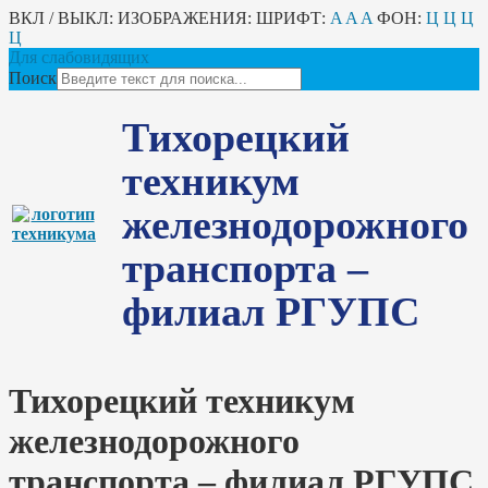
ВКЛ / ВЫКЛ:
ИЗОБРАЖЕНИЯ:
ШРИФТ:
A
A
A
ФОН:
Ц
Ц
Ц
Ц
Для слабовидящих
Поиск
Тихорецкий
техникум
железнодорожного
транспорта –
филиал РГУПС
Тихорецкий техникум
железнодорожного
транспорта – филиал РГУПС