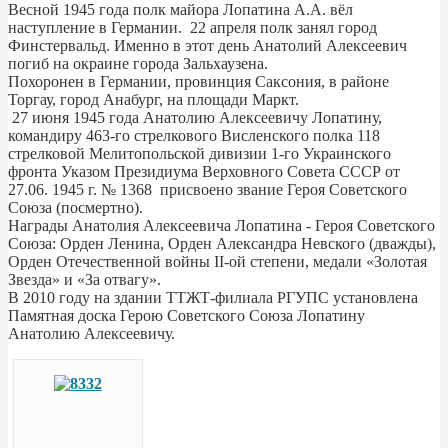
Весной 1945 года полк майора Лопатина А.А. вёл
наступление в Германии. 22 апреля полк занял город
Финстервальд. Именно в этот день Анатолий Алексеевич
погиб на окраине города Зальхаузена.
Похоронен в Германии, провинция Саксония, в районе
Торгау, город Анабург, на площади Маркт.
27 июня 1945 года Анатолию Алексеевичу Лопатину,
командиру 463-го стрелкового Висленского полка 118
стрелковой Мелитопольской дивизии 1-го Украинского
фронта Указом Президиума Верховного Совета СССР от
27.06. 1945 г. № 1368 присвоено звание Героя Советского
Союза (посмертно).
Награды Анатолия Алексеевича Лопатина - Героя Советского
Союза: Орден Ленина, Орден Александра Невского (дважды),
Орден Отечественной войны II-ой степени, медали «Золотая
Звезда» и «За отвагу».
В 2010 году на здании ТТЖТ-филиала РГУПС установлена
Памятная доска Герою Советского Союза Лопатину
Анатолию Алексеевичу.