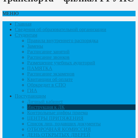
МЕНЮ
Главная
Сведения об образовательной организации
Студентам
Правила внутреннего распорядка
Замены
Расписание занятий
Расписание звонков
Размещение учебных аудиторий
ПАМЯТКА
Расписание экзаменов
Квитанции об оплате
Обркредит в СПО
ГИА
Поступающим
Личный кабинет
Инструкция к ЛК
Контрольные цифры приема
ЦЕНТРЫ ПРИТЯЖЕНИЯ
Список лиц, подавших документы
ОТБОРОЧНАЯ КОМИССИЯ
ДЕНЬ ОТКРЫТЫХ ДВЕРЕЙ