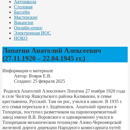
Автошкола
Столовая
Бассейн
Мастерские
Вакансии
Онлайн-опрос
Электронная ИОС
НОКО
Лопатин Анатолий Алексеевич
(27.11.1920 – 22.04.1945 гг.)
Информация о материале
Автор:
Воярж Е.В.
Создано: 25 февраля 2025
Родился Анатолий Алексеевич Лопатин 27 ноября 1920 года
в селе Чилгир Яшкульского района Калмыкии, в семье
крестьянина. Русский. Там он рос, учился в школе. В 1935 г.
его семья переехала в г. Будённовск. Анатолий приехал в
Тихорецк, поступил разметчиком на паровозоремонтный
завод имени В.В. Воровского и одновременно учился в
Тихорецком механическом техникуме Азово-Черноморской
железной дороги дирекции Народного комиссариата путей