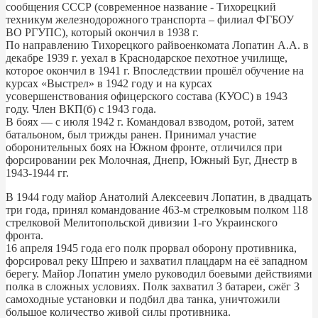
сообщения СССР (современное название - Тихорецкий
техникум железнодорожного транспорта – филиал ФГБОУ
ВО РГУПС), который окончил в 1938 г.
По направлению Тихорецкого райвоенкомата Лопатин А.А. в
декабре 1939 г. уехал в Краснодарское пехотное училище,
которое окончил в 1941 г. Впоследствии прошёл обучение на
курсах «Выстрел» в 1942 году и на курсах
усовершенствования офицерского состава (КУОС) в 1943
году. Член ВКП(б) с 1943 года.
В боях — с июля 1942 г. Командовал взводом, ротой, затем
батальоном, был трижды ранен. Принимал участие
оборонительных боях на Южном фронте, отличился при
форсировании рек Молочная, Днепр, Южный Буг, Днестр в
1943-1944 гг.
В 1944 году майор Анатолий Алексеевич Лопатин, в двадцать
три года, принял командование 463-м стрелковым полком 118
стрелковой Мелитопольской дивизии 1-го Украинского
фронта.
16 апреля 1945 года его полк прорвал оборону противника,
форсировал реку Шпрею и захватил плацдарм на её западном
берегу. Майор Лопатин умело руководил боевыми действиями
полка в сложных условиях. Полк захватил 3 батареи, сжёг 3
самоходные установки и подбил два танка, уничтожили
большое количество живой силы противника.