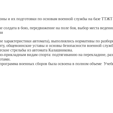
ороны и их подготовки по основам военной службы на базе ТТЖ
солдата в бою, передвижение на поле боя, выбор места ведения
ии
ие характеристики автомата), выполнялись нормативы по разбор
иту, общевоинские уставы и основы безопасности военной слу
еские стрельбы из автомата Калашникова.
о-прикладным видам спорта: подтягиванию на перекладине, разг
отами.
 программа военных сборов была освоена в полном объеме Уче