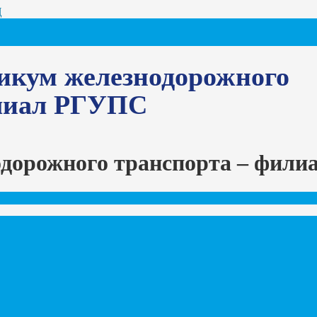
Ц
икум железнодорожного
илиал РГУПС
одорожного транспорта – фил