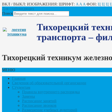
ВКЛ / ВЫКЛ:
ИЗОБРАЖЕНИЯ:
ШРИФТ:
A
A
A
ФОН:
Ц
Ц
Ц
Для слабовидящих
Поиск
Тихорецкий техн
транспорта – ф
Тихорецкий техникум железн
МЕНЮ
Главная
Сведения об образовательной организации
Студентам
Правила внутреннего распорядка
Замены
Расписание занятий
Расписание звонков
Размещение учебных аудиторий