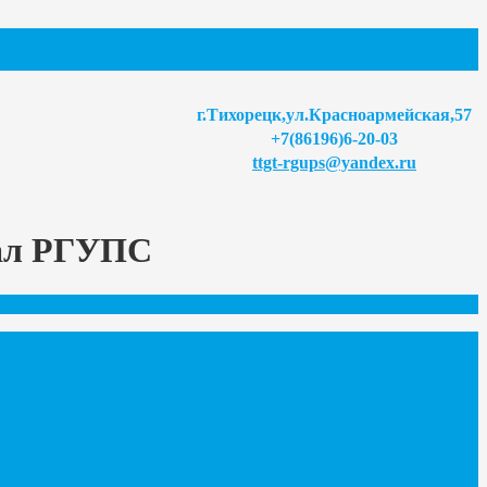
г.Тихорецк,ул.Красноармейская,57
+7(86196)6-20-03
ttgt-rgups@yandex.ru
иал РГУПС