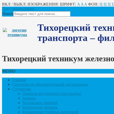
ВКЛ / ВЫКЛ:
ИЗОБРАЖЕНИЯ:
ШРИФТ:
A
A
A
ФОН:
Ц
Ц
Ц
Для слабовидящих
Поиск
Тихорецкий техн
транспорта – ф
Тихорецкий техникум железн
МЕНЮ
Главная
Сведения об образовательной организации
Студентам
Правила внутреннего распорядка
Замены
Расписание занятий
Расписание звонков
Размещение учебных аудиторий