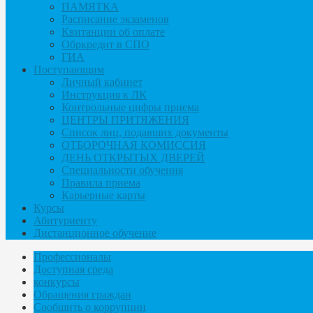
ПАМЯТКА
Расписание экзаменов
Квитанции об оплате
Обркредит в СПО
ГИА
Поступающим
Личный кабинет
Инструкция к ЛК
Контрольные цифры приема
ЦЕНТРЫ ПРИТЯЖЕНИЯ
Список лиц, подавших документы
ОТБОРОЧНАЯ КОМИССИЯ
ДЕНЬ ОТКРЫТЫХ ДВЕРЕЙ
Специальности обучения
Правила приема
Карьерные карты
Курсы
Абитуриенту
Дистанционное обучение
Профессионалы
Доступная среда
конкурсы
Обращения граждан
Сообщить о коррупции