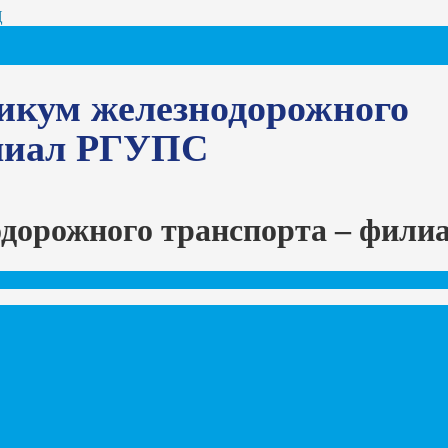
Ц
икум железнодорожного
илиал РГУПС
одорожного транспорта – фил