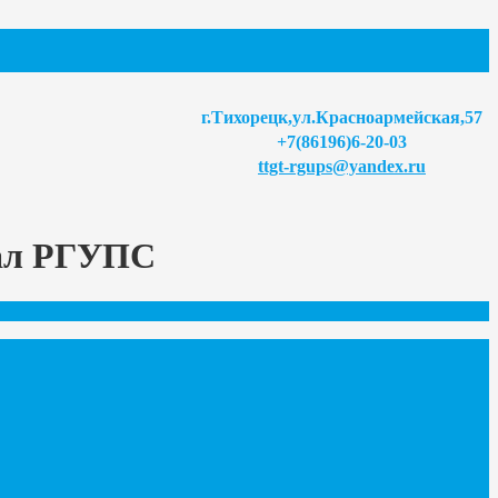
г.Тихорецк,ул.Красноармейская,57
+7(86196)6-20-03
ttgt-rgups@yandex.ru
иал РГУПС