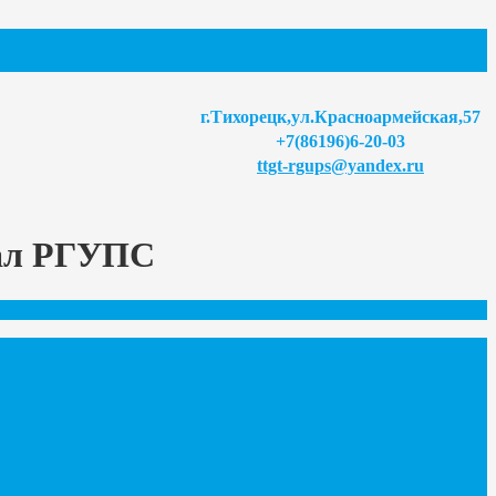
г.Тихорецк,ул.Красноармейская,57
+7(86196)6-20-03
ttgt-rgups@yandex.ru
иал РГУПС