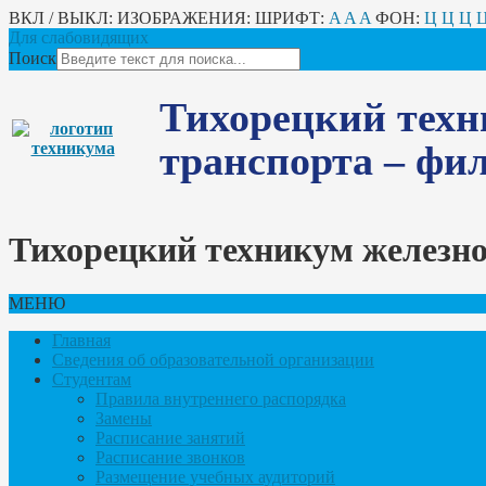
ВКЛ / ВЫКЛ:
ИЗОБРАЖЕНИЯ:
ШРИФТ:
A
A
A
ФОН:
Ц
Ц
Ц
Для слабовидящих
Поиск
Тихорецкий техн
транспорта – ф
Тихорецкий техникум железн
МЕНЮ
Главная
Сведения об образовательной организации
Студентам
Правила внутреннего распорядка
Замены
Расписание занятий
Расписание звонков
Размещение учебных аудиторий