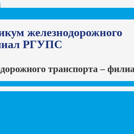
Ц
икум железнодорожного
илиал РГУПС
одорожного транспорта – фил