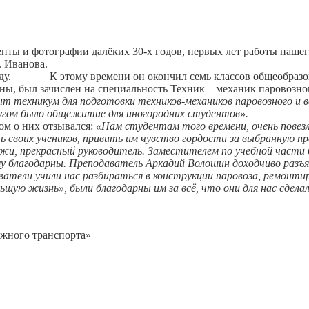
ты и фотографии далёких 30-х годов, первых лет работы нашего
 Иванова.
году. К этому времени он окончил семь классов общеобразо
ы, был зачислен на специальность Техник – механик паровозно
ыт техникум для подготовки техников-механиков паровозного и ва
другом было общежитие для иногородних студентов».
ом о них отзывался:
«Нам студентам того времени, очень повез
ь своих учеников, привить им чувство гордости за выбранную п
и, прекрасный руководитель. Заместителем по учебной части б
му благодарны. Преподаватель Аркадий Волошин доходчиво разъя
аватели учили нас разбираться в конструкции паровоза, ремонти
шую жизнь», были благодарны им за всё, что они для нас сделал
ожного транспорта»