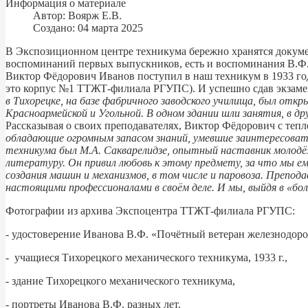
Информация о материале
Автор:
Воярж Е.В.
Создано: 04 марта 2025
В Экспозиционном центре техникума бережно хранятся докумен
воспоминаний первых выпускников, есть и воспоминания В.Ф.
Виктор Фёдорович Иванов поступил в наш техникум в 1933 
это корпус №1 ТТЖТ-филиала РГУПС). И успешно сдав экзамен
в Тихорецке, на базе фабричного заводского училища, был откр
Красноармейской и Угольной. В одном здании шли занятия, в 
Рассказывая о своих преподавателях, Виктор Фёдорович с тепл
обладающие огромным запасом знаний, умевшие заинтересоват
техникума был М.А. Сакварелидзе, опытный наставник молодёж
литературу. Он привил любовь к этому предмету, за что мы е
создания машин и механизмов, в том числе и паровоза. Препод
настоящими профессионалами в своём деле. И мы, выйдя в «боль
Фотографии из архива Экспоцентра ТТЖТ-филиала РГУПС:
- удостоверение Иванова В.Ф. «Почётный ветеран железнодор
- учащиеся Тихорецкого механического техникума, 1933 г.,
- здание Тихорецкого механического техникума,
- портреты Иванова В.Ф. разных лет.