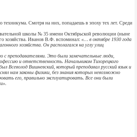
 техникума. Смотря на них, попадаешь в эпоху тех лет. Среди
вательной школы № 35 имени Октябрьской революции (ныне
го хозяйства. Иванов В.Ф. вспоминал:
«… в октябре 1930 года
гонного хозяйства. Он располагался на углу улиц
ло с преподавателями. Это были замечательные люди,
рофессию и ответственность. Начальником Тихорецкого
ыл Всеволод Вишневский, который преподавал русский язык и
снял нам законы физики, без знания которых невозможно
ровать его, правильно эксплуатировать. Все они были
и».