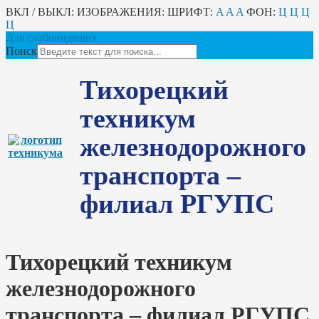
ВКЛ / ВЫКЛ:
ИЗОБРАЖЕНИЯ:
ШРИФТ:
A
A
A
ФОН:
Ц
Ц
Ц
Ц
Для слабовидящих
Поиск
Тихорецкий
техникум
железнодорожного
транспорта –
филиал РГУПС
Тихорецкий техникум
железнодорожного
транспорта – филиал РГУПС