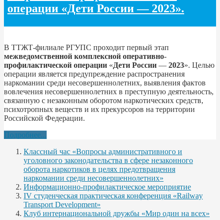
операции «Дети России — 2023».
В ТТЖТ-филиале РГУПС проходит первый этап
межведомственной
комплексной
оперативно
-
профилактической
операции
«
Дети
России
—
2023
». Целью
операции является предупреждение распространения
наркомании среди несовершеннолетних, выявления фактов
вовлечения несовершеннолетних в преступную деятельность,
связанную с незаконным оборотом наркотических средств,
психотропных веществ и их прекурсоров на территории
Российской Федерации.
Подробнее...
Классный час «Вопросы административного и
уголовного законодательства в сфере незаконного
оборота наркотиков в целях предотвращения
наркомании среди несовершеннолетних»
Информационно-профилактическое мероприятие
IV студенческая практическая конференция «Railway
Transport Development»
Клуб интернациональной дружбы «Мир один на всех»