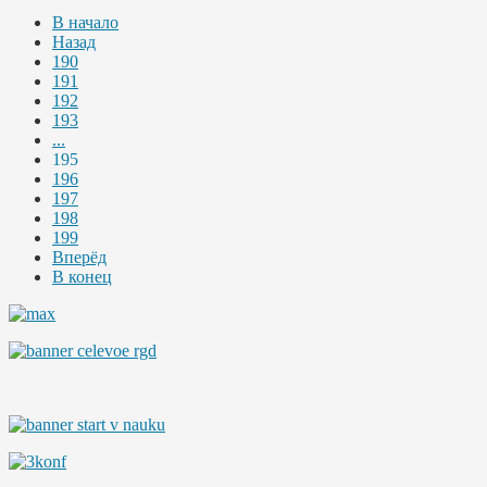
В начало
Назад
190
191
192
193
...
195
196
197
198
199
Вперёд
В конец