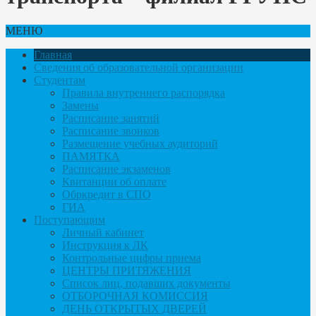
МЕНЮ
Главная
Сведения об образовательной организации
Студентам
Правила внутреннего распорядка
Замены
Расписание занятий
Расписание звонков
Размещение учебных аудиторий
ПАМЯТКА
Расписание экзаменов
Квитанции об оплате
Обркредит в СПО
ГИА
Поступающим
Личный кабинет
Инструкция к ЛК
Контрольные цифры приема
ЦЕНТРЫ ПРИТЯЖЕНИЯ
Список лиц, подавших документы
ОТБОРОЧНАЯ КОМИССИЯ
ДЕНЬ ОТКРЫТЫХ ДВЕРЕЙ