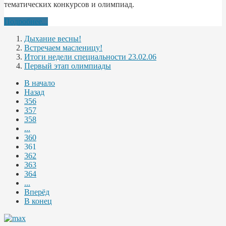
тематических конкурсов и олимпиад.
Подробнее...
Дыхание весны!
Встречаем масленицу!
Итоги недели специальности 23.02.06
Первый этап олимпиады
В начало
Назад
356
357
358
...
360
361
362
363
364
...
Вперёд
В конец