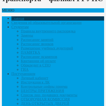
МЕНЮ
Главная
Сведения об образовательной организации
Студентам
Правила внутреннего распорядка
Замены
Расписание занятий
Расписание звонков
Размещение учебных аудиторий
ПАМЯТКА
Расписание экзаменов
Квитанции об оплате
Обркредит в СПО
ГИА
Поступающим
Личный кабинет
Инструкция к ЛК
Контрольные цифры приема
ЦЕНТРЫ ПРИТЯЖЕНИЯ
Список лиц, подавших документы
ОТБОРОЧНАЯ КОМИССИЯ
ДЕНЬ ОТКРЫТЫХ ДВЕРЕЙ