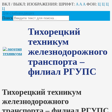
ВКЛ / ВЫКЛ:
ИЗОБРАЖЕНИЯ:
ШРИФТ:
A
A
A
ФОН:
Ц
Ц
Ц
Ц
Для слабовидящих
Поиск
Тихорецкий
техникум
железнодорожного
транспорта –
филиал РГУПС
Тихорецкий техникум
железнодорожного
транспорта – филиал РГУПС