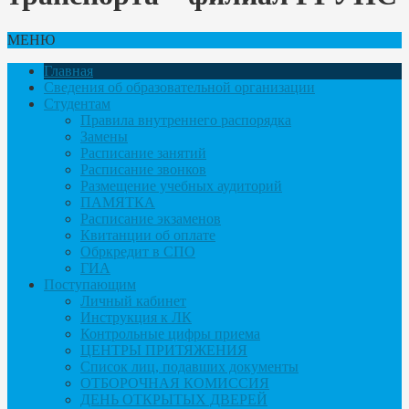
МЕНЮ
Главная
Сведения об образовательной организации
Студентам
Правила внутреннего распорядка
Замены
Расписание занятий
Расписание звонков
Размещение учебных аудиторий
ПАМЯТКА
Расписание экзаменов
Квитанции об оплате
Обркредит в СПО
ГИА
Поступающим
Личный кабинет
Инструкция к ЛК
Контрольные цифры приема
ЦЕНТРЫ ПРИТЯЖЕНИЯ
Список лиц, подавших документы
ОТБОРОЧНАЯ КОМИССИЯ
ДЕНЬ ОТКРЫТЫХ ДВЕРЕЙ