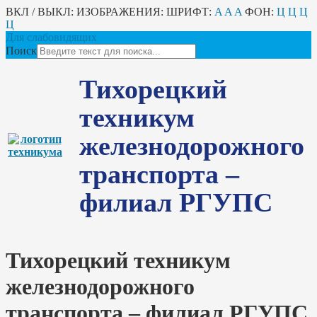
ВКЛ / ВЫКЛ:
ИЗОБРАЖЕНИЯ:
ШРИФТ:
A
A
A
ФОН:
Ц
Ц
Ц
Ц
Для слабовидящих
Поиск
Тихорецкий
техникум
железнодорожного
транспорта –
филиал РГУПС
Тихорецкий техникум
железнодорожного
транспорта – филиал РГУПС