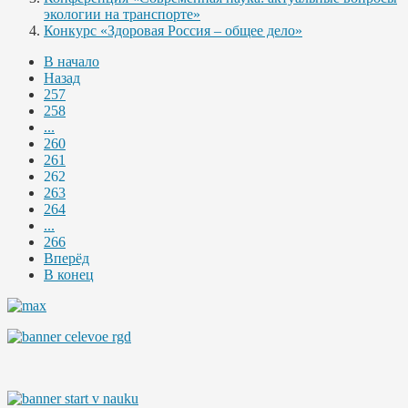
экологии на транспорте»
Конкурс «Здоровая Россия – общее дело»
В начало
Назад
257
258
...
260
261
262
263
264
...
266
Вперёд
В конец