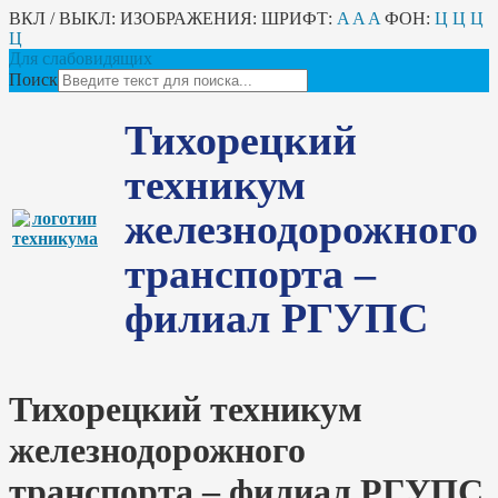
ВКЛ / ВЫКЛ:
ИЗОБРАЖЕНИЯ:
ШРИФТ:
A
A
A
ФОН:
Ц
Ц
Ц
Ц
Для слабовидящих
Поиск
Тихорецкий
техникум
железнодорожного
транспорта –
филиал РГУПС
Тихорецкий техникум
железнодорожного
транспорта – филиал РГУПС