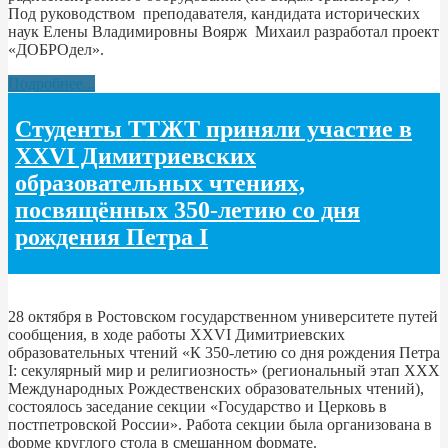
Под руководством преподавателя, кандидата исторических
наук Елены Владимировны Воярж Михаил разработал проект
«ДОБРОдел».
Подробнее...
Студенты ТТЖТ приняли участие в
XXVI Димитриевских
образовательных чтениях,
посвящённых 350-летию со дня
рождения Петра I
28 октября в Ростовском государственном университете путей
сообщения, в ходе работы XXVI Димитриевских
образовательных чтений «К 350-летию со дня рождения Петра
I: секулярный мир и религиозность» (региональный этап XXX
Международных Рождественских образовательных чтений),
состоялось заседание секции «Государство и Церковь в
постпетровской России». Работа секции была организована в
форме круглого стола в смешанном формате.