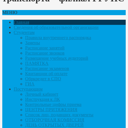
МЕНЮ
Главная
Сведения об образовательной организации
Студентам
Правила внутреннего распорядка
Замены
Расписание занятий
Расписание звонков
Размещение учебных аудиторий
ПАМЯТКА
Расписание экзаменов
Квитанции об оплате
Обркредит в СПО
ГИА
Поступающим
Личный кабинет
Инструкция к ЛК
Контрольные цифры приема
ЦЕНТРЫ ПРИТЯЖЕНИЯ
Список лиц, подавших документы
ОТБОРОЧНАЯ КОМИССИЯ
ДЕНЬ ОТКРЫТЫХ ДВЕРЕЙ