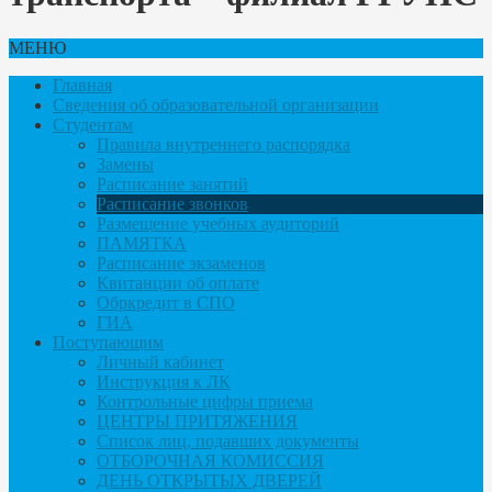
МЕНЮ
Главная
Сведения об образовательной организации
Студентам
Правила внутреннего распорядка
Замены
Расписание занятий
Расписание звонков
Размещение учебных аудиторий
ПАМЯТКА
Расписание экзаменов
Квитанции об оплате
Обркредит в СПО
ГИА
Поступающим
Личный кабинет
Инструкция к ЛК
Контрольные цифры приема
ЦЕНТРЫ ПРИТЯЖЕНИЯ
Список лиц, подавших документы
ОТБОРОЧНАЯ КОМИССИЯ
ДЕНЬ ОТКРЫТЫХ ДВЕРЕЙ