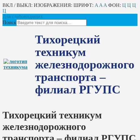
ВКЛ / ВЫКЛ:
ИЗОБРАЖЕНИЯ:
ШРИФТ:
A
A
A
ФОН:
Ц
Ц
Ц
Ц
Для слабовидящих
Поиск
Тихорецкий
техникум
железнодорожного
транспорта –
филиал РГУПС
Тихорецкий техникум
железнодорожного
транспорта – филиал РГУПС