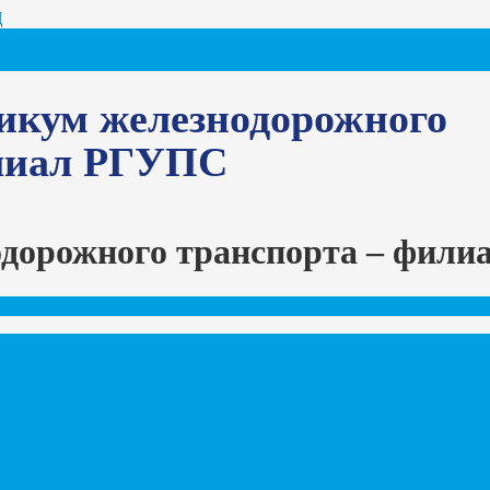
Ц
икум железнодорожного
илиал РГУПС
одорожного транспорта – фил