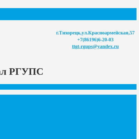
г.Тихорецк,ул.Красноармейская,57
+7(86196)6-20-03
ttgt-rgups@yandex.ru
иал РГУПС