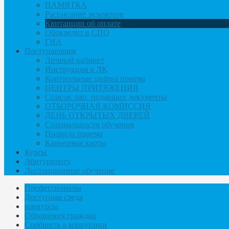
ПАМЯТКА
Расписание экзаменов
Квитанции об оплате
Обркредит в СПО
ГИА
Поступающим
Личный кабинет
Инструкция к ЛК
Контрольные цифры приема
ЦЕНТРЫ ПРИТЯЖЕНИЯ
Список лиц, подавших документы
ОТБОРОЧНАЯ КОМИССИЯ
ДЕНЬ ОТКРЫТЫХ ДВЕРЕЙ
Специальности обучения
Правила приема
Карьерные карты
Курсы
Абитуриенту
Дистанционное обучение
Профессионалы
Доступная среда
конкурсы
Обращения граждан
Сообщить о коррупции