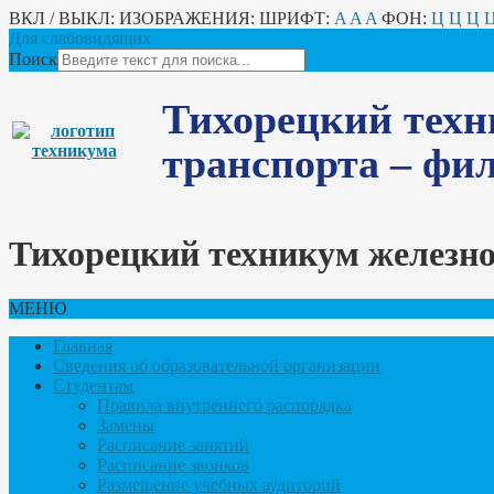
ВКЛ / ВЫКЛ:
ИЗОБРАЖЕНИЯ:
ШРИФТ:
A
A
A
ФОН:
Ц
Ц
Ц
Для слабовидящих
Поиск
Тихорецкий техн
транспорта – ф
Тихорецкий техникум железн
МЕНЮ
Главная
Сведения об образовательной организации
Студентам
Правила внутреннего распорядка
Замены
Расписание занятий
Расписание звонков
Размещение учебных аудиторий