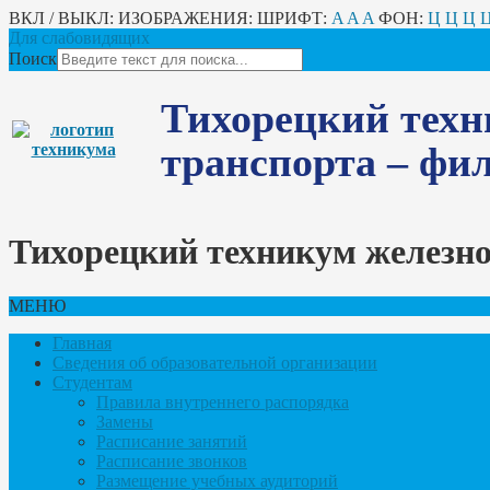
ВКЛ / ВЫКЛ:
ИЗОБРАЖЕНИЯ:
ШРИФТ:
A
A
A
ФОН:
Ц
Ц
Ц
Для слабовидящих
Поиск
Тихорецкий техн
транспорта – ф
Тихорецкий техникум железн
МЕНЮ
Главная
Сведения об образовательной организации
Студентам
Правила внутреннего распорядка
Замены
Расписание занятий
Расписание звонков
Размещение учебных аудиторий