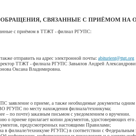
ОБРАЩЕНИЯ, СВЯЗАННЫЕ С ПРИЁМОМ НА 
язанные с приёмом в ТТЖТ - филиал РГУПС:
акже отправить на адрес электронной почты:
abiturient@ttgt.org
иректор ТТЖТ - филиала РГУПС Завьялов Андрей Александрови
онова Оксана Владимировна.
С заявление о приеме, а также необходимые документы одним 
О РГУПС по месту нахождения филиала/техникума;
ее – по почте) заказным письмом с уведомлением о вручении.
ю о приеме прилагает копии документов, удостоверяющих его л
окументов, предусмотренных настоящими Правилами;
на в филиале/техникуме РГУПС) в соответствии с Федеральным з
 «Об информации, информационных технологиях и о защите инфо