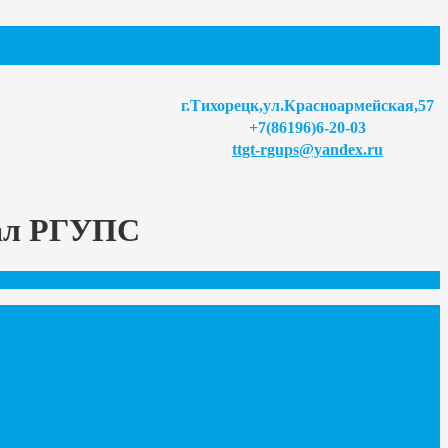
г.Тихорецк,ул.Красноармейская,57
+7(86196)6-20-03
ttgt-rgups@yandex.ru
иал РГУПС