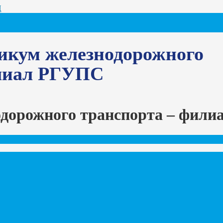
Ц
икум железнодорожного
илиал РГУПС
одорожного транспорта – фил