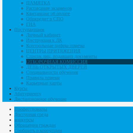
ПАМЯТКА
Расписание экзаменов
Квитанции об оплате
Обркредит в СПО
ГИА
Поступающим
Личный кабинет
Инструкция к ЛК
Контрольные цифры приема
ЦЕНТРЫ ПРИТЯЖЕНИЯ
Список лиц, подавших документы
ОТБОРОЧНАЯ КОМИССИЯ
ДЕНЬ ОТКРЫТЫХ ДВЕРЕЙ
Специальности обучения
Правила приема
Карьерные карты
Курсы
Абитуриенту
Дистанционное обучение
Профессионалы
Доступная среда
конкурсы
Обращения граждан
Сообщить о коррупции