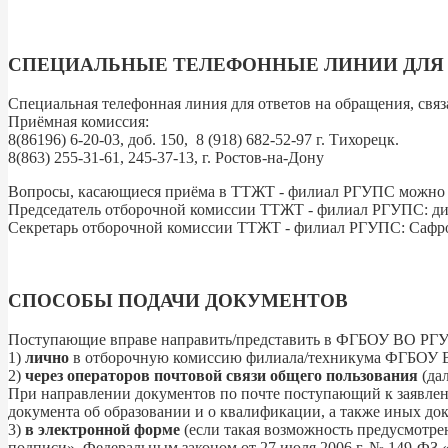
СПЕЦИАЛЬНЫЕ ТЕЛЕФОННЫЕ ЛИНИИ ДЛЯ 
Специальная телефонная линия для ответов на обращения, св
Приёмная комиссия:
8(86196) 6-20-03, доб. 150, 8 (918) 682-52-97 г. Тихорецк.
8(863) 255-31-61, 245-37-13, г. Ростов-на-Дону
Вопросы, касающиеся приёма в ТТЖТ - филиал РГУПС можно т
Председатель отборочной комиссии ТТЖТ - филиал РГУПС: д
Секретарь отборочной комиссии ТТЖТ - филиал РГУПС: Сафр
СПОСОБЫ ПОДАЧИ ДОКУМЕНТОВ
Поступающие вправе направить/представить в ФГБОУ ВО РГУП
1)
лично
в отборочную комиссию филиала/техникума ФГБОУ В
2)
через операторов почтовой связи общего пользования
(дал
При направлении документов по почте поступающий к заявлени
документа об образовании и о квалификации, а также иных д
3)
в электронной форме
(если такая возможность предусмотре
подписи», Федеральным законом от 27 июля 2006 г. № 149-ФЗ