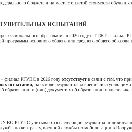
тв федерального бюджета и на места с оплатой стоимости обучен
СТУПИТЕЛЬНЫХ ИСПЫТАНИЙ
профессионального образования в 2026 году в ТТЖТ - филиал 
ой программы основного общего или среднего общего образован
 – филиал РГУПС в 2026 году
отсутствует
в связи с тем, что п
ьных испытаний
, на основе результатов освоения поступающим
об образовании и (или) документах об образовании и квалифика
БОУ ВО РГУПС учитываются следующие результаты индивидуал
 службы по контракту, военной службы по мобилизации в Воору