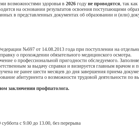
ми возможностями здоровья в
2026
году
не проводятся
, так ка
дится на основании результатов освоения поступающими образ
занных в представленных документах об образовании и (или) до
Федерации №697 от 14.08.2013 года при поступлении на отдельн
правку о прохождении обязательного медицинского осмотра.
ючение о профессиональной пригодности обследуемого. Заполня
етственным за выдачу справки и визируется главным врачом и 
лучена не ранее шести месяцев до дня завершения приема докум
вание абитуриента о возможности трудовой деятельности по вы
ном заключении профпатолога.
 суббота с 9.00 до 13.00, без перерыва