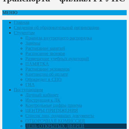
МЕНЮ
Главная
Сведения об образовательной организации
Студентам
Правила внутреннего распорядка
Замены
Расписание занятий
Расписание звонков
Размещение учебных аудиторий
ПАМЯТКА
Расписание экзаменов
Квитанции об оплате
Обркредит в СПО
ГИА
Поступающим
Личный кабинет
Инструкция к ЛК
Контрольные цифры приема
ЦЕНТРЫ ПРИТЯЖЕНИЯ
Список лиц, подавших документы
ОТБОРОЧНАЯ КОМИССИЯ
ДЕНЬ ОТКРЫТЫХ ДВЕРЕЙ