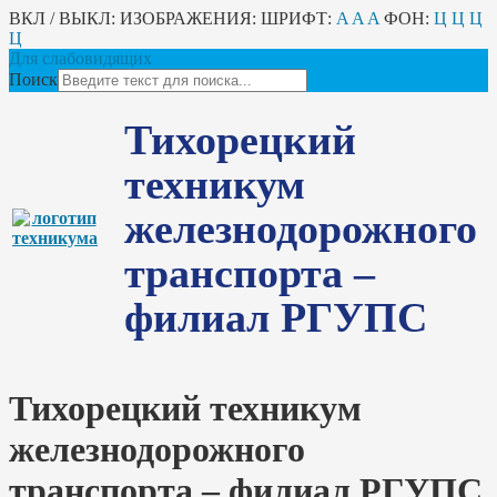
ВКЛ / ВЫКЛ:
ИЗОБРАЖЕНИЯ:
ШРИФТ:
A
A
A
ФОН:
Ц
Ц
Ц
Ц
Для слабовидящих
Поиск
Тихорецкий
техникум
железнодорожного
транспорта –
филиал РГУПС
Тихорецкий техникум
железнодорожного
транспорта – филиал РГУПС