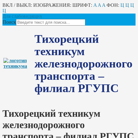
ВКЛ / ВЫКЛ:
ИЗОБРАЖЕНИЯ:
ШРИФТ:
A
A
A
ФОН:
Ц
Ц
Ц
Ц
Для слабовидящих
Поиск
Тихорецкий
техникум
железнодорожного
транспорта –
филиал РГУПС
Тихорецкий техникум
железнодорожного
транспорта – филиал РГУПС