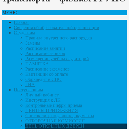
МЕНЮ
Главная
Сведения об образовательной организации
Студентам
Правила внутреннего распорядка
Замены
Расписание занятий
Расписание звонков
Размещение учебных аудиторий
ПАМЯТКА
Расписание экзаменов
Квитанции об оплате
Обркредит в СПО
ГИА
Поступающим
Личный кабинет
Инструкция к ЛК
Контрольные цифры приема
ЦЕНТРЫ ПРИТЯЖЕНИЯ
Список лиц, подавших документы
ОТБОРОЧНАЯ КОМИССИЯ
ДЕНЬ ОТКРЫТЫХ ДВЕРЕЙ