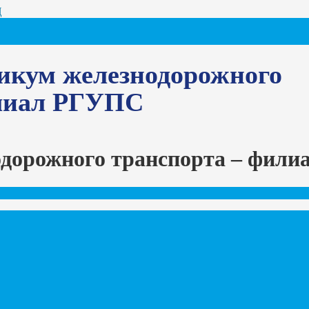
Ц
икум железнодорожного
илиал РГУПС
одорожного транспорта – фил