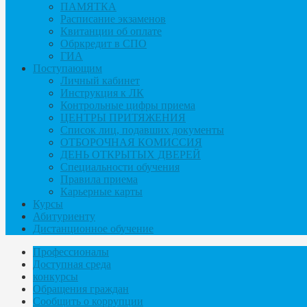
ПАМЯТКА
Расписание экзаменов
Квитанции об оплате
Обркредит в СПО
ГИА
Поступающим
Личный кабинет
Инструкция к ЛК
Контрольные цифры приема
ЦЕНТРЫ ПРИТЯЖЕНИЯ
Список лиц, подавших документы
ОТБОРОЧНАЯ КОМИССИЯ
ДЕНЬ ОТКРЫТЫХ ДВЕРЕЙ
Специальности обучения
Правила приема
Карьерные карты
Курсы
Абитуриенту
Дистанционное обучение
Профессионалы
Доступная среда
конкурсы
Обращения граждан
Сообщить о коррупции