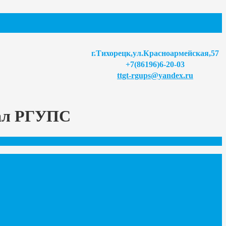
г.Тихорецк,ул.Красноармейская,57
+7(86196)6-20-03
ttgt-rgups@yandex.ru
иал РГУПС