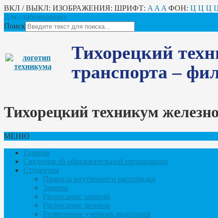
ВКЛ / ВЫКЛ:
ИЗОБРАЖЕНИЯ:
ШРИФТ:
A
A
A
ФОН:
Ц
Ц
Ц
Для слабовидящих
Поиск
Тихорецкий техн
транспорта – ф
Тихорецкий техникум железн
МЕНЮ
Главная
Сведения об образовательной организации
Студентам
Правила внутреннего распорядка
Замены
Расписание занятий
Расписание звонков
Размещение учебных аудиторий