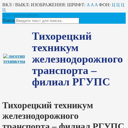
ВКЛ / ВЫКЛ:
ИЗОБРАЖЕНИЯ:
ШРИФТ:
A
A
A
ФОН:
Ц
Ц
Ц
Ц
Для слабовидящих
Поиск
Тихорецкий
техникум
железнодорожного
транспорта –
филиал РГУПС
Тихорецкий техникум
железнодорожного
транспорта – филиал РГУПС