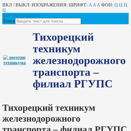
ВКЛ / ВЫКЛ:
ИЗОБРАЖЕНИЯ:
ШРИФТ:
A
A
A
ФОН:
Ц
Ц
Ц
Ц
Для слабовидящих
Поиск
Тихорецкий
техникум
железнодорожного
транспорта –
филиал РГУПС
Тихорецкий техникум
железнодорожного
транспорта – филиал РГУПС