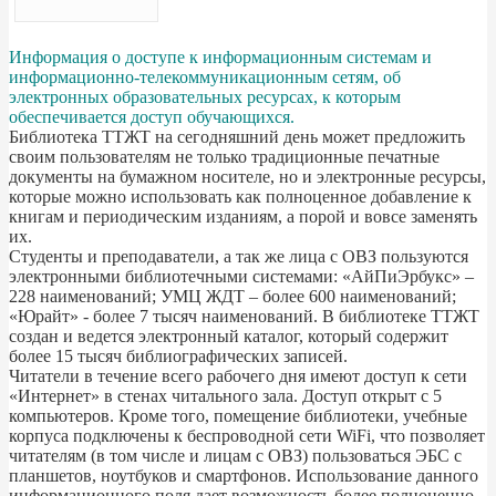
Информация о доступе к информационным системам и
информационно-телекоммуникационным сетям, об
электронных образовательных ресурсах, к которым
обеспечивается доступ обучающихся.
Библиотека ТТЖТ на сегодняшний день может предложить
своим пользователям не только традиционные печатные
документы на бумажном носителе, но и электронные ресурсы,
которые можно использовать как полноценное добавление к
книгам и периодическим изданиям, а порой и вовсе заменять
их.
Студенты и преподаватели, а так же лица с ОВЗ пользуются
электронными библиотечными системами: «АйПиЭрбукс» –
228 наименований; УМЦ ЖДТ – более 600 наименований;
«Юрайт» - более 7 тысяч наименований. В библиотеке ТТЖТ
создан и ведется электронный каталог, который содержит
более 15 тысяч библиографических записей.
Читатели в течение всего рабочего дня имеют доступ к сети
«Интернет» в стенах читального зала. Доступ открыт с 5
компьютеров. Кроме того, помещение библиотеки, учебные
корпуса подключены к беспроводной сети WiFi, что позволяет
читателям (в том числе и лицам с ОВЗ) пользоваться ЭБС с
планшетов, ноутбуков и смартфонов. Использование данного
информационного поля дает возможность более полноценно