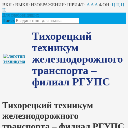
ВКЛ / ВЫКЛ:
ИЗОБРАЖЕНИЯ:
ШРИФТ:
A
A
A
ФОН:
Ц
Ц
Ц
Ц
Для слабовидящих
Поиск
Тихорецкий
техникум
железнодорожного
транспорта –
филиал РГУПС
Тихорецкий техникум
железнодорожного
транспорта – филиал РГУПС