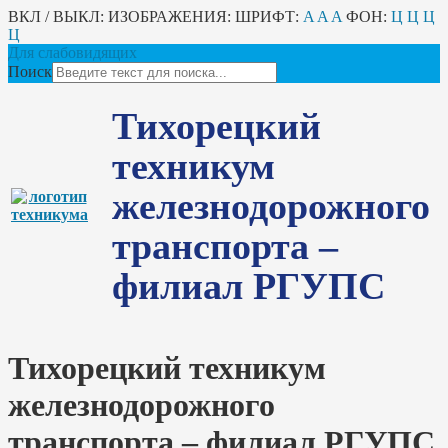
ВКЛ / ВЫКЛ:
ИЗОБРАЖЕНИЯ:
ШРИФТ:
A
A
A
ФОН:
Ц
Ц
Ц
Ц
Для слабовидящих
Поиск
Тихорецкий
техникум
железнодорожного
транспорта –
филиал РГУПС
Тихорецкий техникум
железнодорожного
транспорта – филиал РГУПС