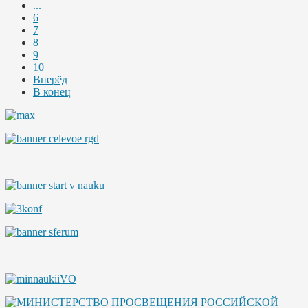
...
6
7
8
9
10
Вперёд
В конец