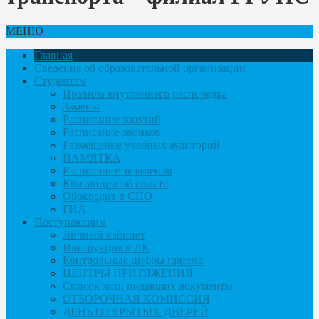
МЕНЮ
Главная
Сведения об образовательной организации
Студентам
Правила внутреннего распорядка
Замены
Расписание занятий
Расписание звонков
Размещение учебных аудиторий
ПАМЯТКА
Расписание экзаменов
Квитанции об оплате
Обркредит в СПО
ГИА
Поступающим
Личный кабинет
Инструкция к ЛК
Контрольные цифры приема
ЦЕНТРЫ ПРИТЯЖЕНИЯ
Список лиц, подавших документы
ОТБОРОЧНАЯ КОМИССИЯ
ДЕНЬ ОТКРЫТЫХ ДВЕРЕЙ