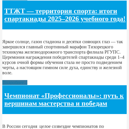
ТТЖТ — территория спорта: итоги
спартакиады 2025–2026 учебного года!
Яркое солнце, газон стадиона и десятки сияющих глаз — так
завершился главный спортивный марафон Тихорецкого
техникума железнодорожного транспорта филиала РГУПС.
Церемония награждения победителей спартакиады среди 1–4
курсов очной формы обучения стала не просто подведением
черты, а настоящим гимном силе духа, единству и железной
воле.
Подробнее...
Чемпионат «Профессионалы»: путь к
вершинам мастерства и победам
В России сегодня целое созвездие чемпионатов по