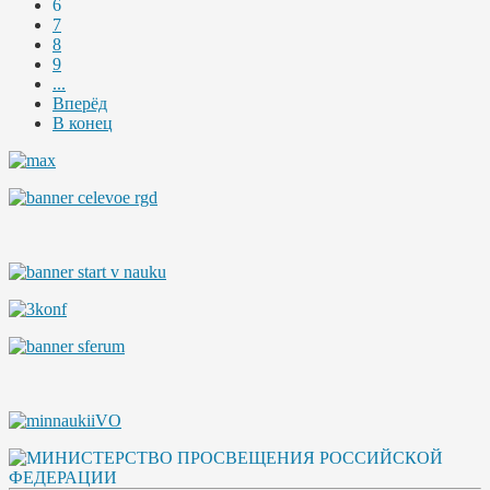
6
7
8
9
...
Вперёд
В конец