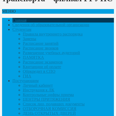
МЕНЮ
Главная
Сведения об образовательной организации
Студентам
Правила внутреннего распорядка
Замены
Расписание занятий
Расписание звонков
Размещение учебных аудиторий
ПАМЯТКА
Расписание экзаменов
Квитанции об оплате
Обркредит в СПО
ГИА
Поступающим
Личный кабинет
Инструкция к ЛК
Контрольные цифры приема
ЦЕНТРЫ ПРИТЯЖЕНИЯ
Список лиц, подавших документы
ОТБОРОЧНАЯ КОМИССИЯ
ДЕНЬ ОТКРЫТЫХ ДВЕРЕЙ