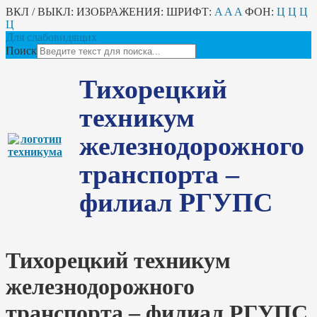
ВКЛ / ВЫКЛ:
ИЗОБРАЖЕНИЯ:
ШРИФТ:
A
A
A
ФОН:
Ц
Ц
Ц
Ц
Для слабовидящих
Поиск
Тихорецкий
техникум
железнодорожного
транспорта –
филиал РГУПС
Тихорецкий техникум
железнодорожного
транспорта – филиал РГУПС