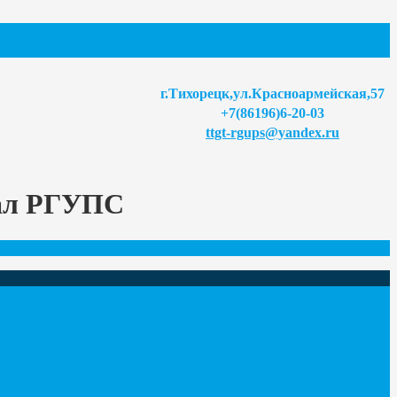
г.Тихорецк,ул.Красноармейская,57
+7(86196)6-20-03
ttgt-rgups@yandex.ru
иал РГУПС