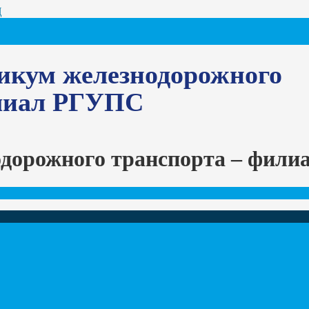
Ц
икум железнодорожного
илиал РГУПС
одорожного транспорта – фил