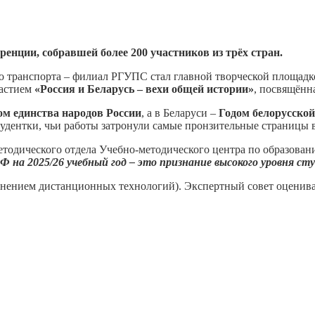
енции, собравшей более 200 участников из трёх стран.
 транспорта – филиал РГУПС стал главной творческой площадко
частием
«Россия и Беларусь – вехи общей истории»
, посвящённ
ом единства народов России
, а в Беларуси –
Годом белорусско
тудентки, чьи работы затронули самые пронзительные страницы 
дического отдела Учебно-методического центра по образованию
на 2025/26 учебный год – это признание высокого уровня сту
менением дистанционных технологий). Экспертный совет оценив