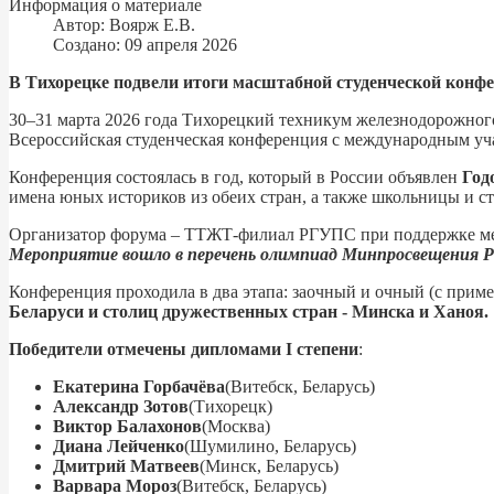
Информация о материале
Автор:
Воярж Е.В.
Создано: 09 апреля 2026
В Тихорецке подвели итоги масштабной студенческой конфер
30–31 марта 2026 года Тихорецкий техникум железнодорожного
Всероссийская студенческая конференция с международным у
Конференция состоялась в год, который в России объявлен
Год
имена юных историков из обеих стран, а также школьницы и с
Организатор форума – ТТЖТ-филиал РГУПС при поддержке мето
Мероприятие вошло в перечень олимпиад Минпросвещения РФ 
Конференция проходила в два этапа: заочный и очный (с при
Беларуси и столиц дружественных стран - Минска и Ханоя.
Победители отмечены дипломами I степени
:
Екатерина Горбачёва
(Витебск, Беларусь)
Александр Зотов
(Тихорецк)
Виктор Балахонов
(Москва)
Диана Лейченко
(Шумилино, Беларусь)
Дмитрий Матвеев
(Минск, Беларусь)
Варвара Мороз
(Витебск, Беларусь)