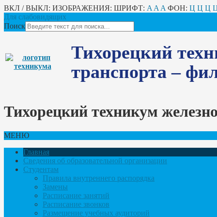
ВКЛ / ВЫКЛ:
ИЗОБРАЖЕНИЯ:
ШРИФТ:
A
A
A
ФОН:
Ц
Ц
Ц
Для слабовидящих
Поиск
Тихорецкий техн
транспорта – ф
Тихорецкий техникум железн
МЕНЮ
Главная
Сведения об образовательной организации
Студентам
Правила внутреннего распорядка
Замены
Расписание занятий
Расписание звонков
Размещение учебных аудиторий