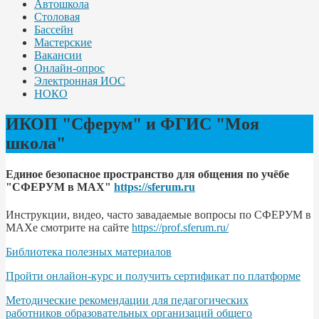
Автошкола
Столовая
Бассейн
Мастерские
Вакансии
Онлайн-опрос
Электронная ИОС
НОКО
ИКОП "Сферум" и ФГИС "Моя
школа"
Единое безопасное пространство для общения по учёбе
"СФЕРУМ в МАХ"
https://sferum.ru
Инструкции, видео, часто завадаемые вопросы по СФЕРУМ в
МАХе смотрите на сайте
https://prof.sferum.ru/
Библиотека полезных материалов
Пройти онлайон-курс и получить сертификат по платформе
Методические рекомендации для педагогических
работников образовательных организаций общего