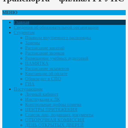
МЕНЮ
Главная
Сведения об образовательной организации
Студентам
Правила внутреннего распорядка
Замены
Расписание занятий
Расписание звонков
Размещение учебных аудиторий
ПАМЯТКА
Расписание экзаменов
Квитанции об оплате
Обркредит в СПО
ГИА
Поступающим
Личный кабинет
Инструкция к ЛК
Контрольные цифры приема
ЦЕНТРЫ ПРИТЯЖЕНИЯ
Список лиц, подавших документы
ОТБОРОЧНАЯ КОМИССИЯ
ДЕНЬ ОТКРЫТЫХ ДВЕРЕЙ