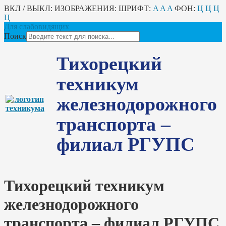
ВКЛ / ВЫКЛ:
ИЗОБРАЖЕНИЯ:
ШРИФТ:
A
A
A
ФОН:
Ц
Ц
Ц
Ц
Для слабовидящих
Поиск
Тихорецкий
техникум
железнодорожного
транспорта –
филиал РГУПС
Тихорецкий техникум
железнодорожного
транспорта – филиал РГУПС