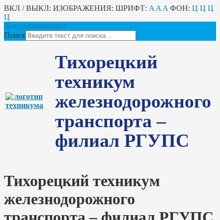
ВКЛ / ВЫКЛ:
ИЗОБРАЖЕНИЯ:
ШРИФТ:
A
A
A
ФОН:
Ц
Ц
Ц
Ц
Для слабовидящих
Поиск
Тихорецкий
техникум
железнодорожного
транспорта –
филиал РГУПС
Тихорецкий техникум
железнодорожного
транспорта – филиал РГУПС