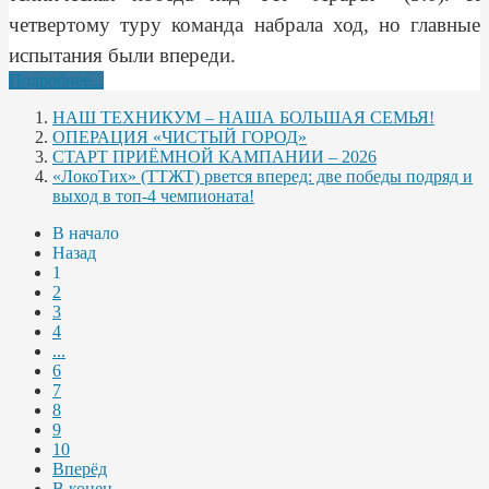
четвертому туру команда набрала ход, но главные
испытания были впереди.
Подробнее...
НАШ ТЕХНИКУМ – НАША БОЛЬШАЯ СЕМЬЯ!
ОПЕРАЦИЯ «ЧИСТЫЙ ГОРОД»
СТАРТ ПРИЁМНОЙ КАМПАНИИ – 2026
«ЛокоТих» (ТТЖТ) рвется вперед: две победы подряд и
выход в топ-4 чемпионата!
В начало
Назад
1
2
3
4
...
6
7
8
9
10
Вперёд
В конец