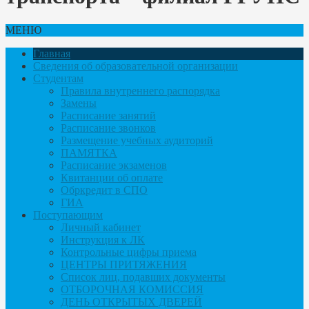
МЕНЮ
Главная
Сведения об образовательной организации
Студентам
Правила внутреннего распорядка
Замены
Расписание занятий
Расписание звонков
Размещение учебных аудиторий
ПАМЯТКА
Расписание экзаменов
Квитанции об оплате
Обркредит в СПО
ГИА
Поступающим
Личный кабинет
Инструкция к ЛК
Контрольные цифры приема
ЦЕНТРЫ ПРИТЯЖЕНИЯ
Список лиц, подавших документы
ОТБОРОЧНАЯ КОМИССИЯ
ДЕНЬ ОТКРЫТЫХ ДВЕРЕЙ