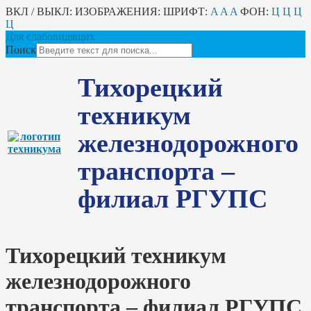
ВКЛ / ВЫКЛ:
ИЗОБРАЖЕНИЯ:
ШРИФТ:
A
A
A
ФОН:
Ц
Ц
Ц
Ц
Для слабовидящих
Поиск
Тихорецкий
техникум
железнодорожного
транспорта –
филиал РГУПС
Тихорецкий техникум
железнодорожного
транспорта – филиал РГУПС