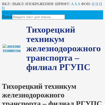
ВКЛ / ВЫКЛ:
ИЗОБРАЖЕНИЯ:
ШРИФТ:
A
A
A
ФОН:
Ц
Ц
Ц
Ц
Для слабовидящих
Поиск
Тихорецкий
техникум
железнодорожного
транспорта –
филиал РГУПС
Тихорецкий техникум
железнодорожного
транспорта – филиал РГУПС