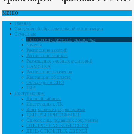
МЕНЮ
Главная
Сведения об образовательной организации
Студентам
Правила внутреннего распорядка
Замены
Расписание занятий
Расписание звонков
Размещение учебных аудиторий
ПАМЯТКА
Расписание экзаменов
Квитанции об оплате
Обркредит в СПО
ГИА
Поступающим
Личный кабинет
Инструкция к ЛК
Контрольные цифры приема
ЦЕНТРЫ ПРИТЯЖЕНИЯ
Список лиц, подавших документы
ОТБОРОЧНАЯ КОМИССИЯ
ДЕНЬ ОТКРЫТЫХ ДВЕРЕЙ