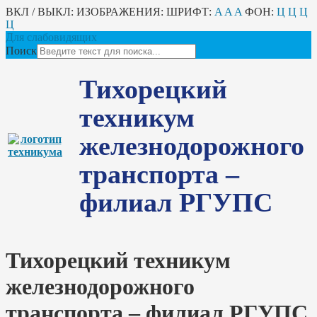
ВКЛ / ВЫКЛ:
ИЗОБРАЖЕНИЯ:
ШРИФТ:
A
A
A
ФОН:
Ц
Ц
Ц
Ц
Для слабовидящих
Поиск
Тихорецкий
техникум
железнодорожного
транспорта –
филиал РГУПС
Тихорецкий техникум
железнодорожного
транспорта – филиал РГУПС