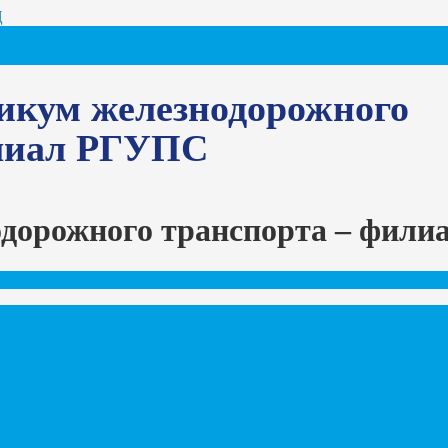
Ц
икум железнодорожного
илиал РГУПС
одорожного транспорта – фил