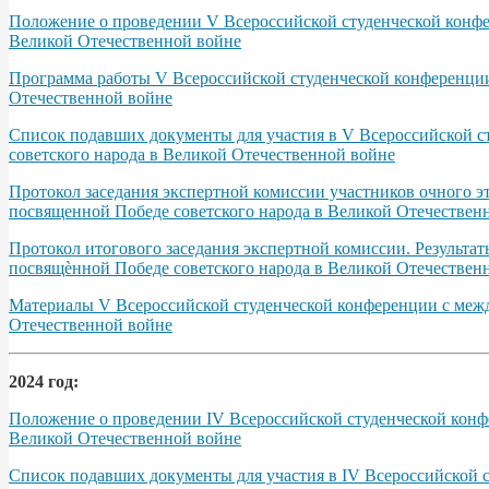
Положение о проведении V Всероссийской студенческой конфер
Великой Отечественной войне
Программа работы V Всероссийской студенческой конференции 
Отечественной войне
Список подавших документы для участия в V Всероссийской с
советского народа в Великой Отечественной войне
Протокол заседания экспертной комиссии участников очного э
посвященной Победе советского народа в Великой Отечественно
Протокол итогового заседания экспертной комиссии. Результа
посвящѐнной Победе советского народа в Великой Отечественно
Материалы V Всероссийской студенческой конференции с межд
Отечественной войне
2024 год:
Положение о проведении IV Всероссийской студенческой конфе
Великой Отечественной войне
Список подавших документы для участия в IV Всероссийской 