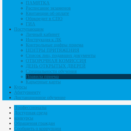
ПАМЯТКА
Расписание экзаменов
Квитанции об оплате
Обркредит в СПО
ГИА
Поступающим
Личный кабинет
Инструкция к ЛК
Контрольные цифры приема
ЦЕНТРЫ ПРИТЯЖЕНИЯ
Список лиц, подавших документы
ОТБОРОЧНАЯ КОМИССИЯ
ДЕНЬ ОТКРЫТЫХ ДВЕРЕЙ
Специальности обучения
Правила приема
Карьерные карты
Курсы
Абитуриенту
Дистанционное обучение
Профессионалы
Доступная среда
конкурсы
Обращения граждан
Сообщить о коррупции