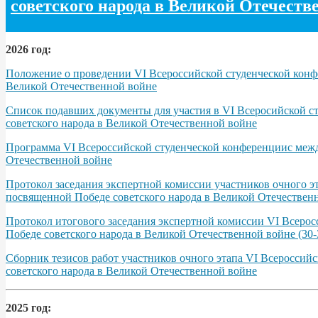
советского народа в Великой Отечеств
2026 год:
Положение о проведении VI Всероссийской студенческой конфе
Великой Отечественной войне
Список подавших документы для участия в VI Всеросийской с
советского народа в Великой Отечественной войне
Программа VІ Всероссийской студенческой конференциис межд
Отечественной войне
Протокол заседания экспертной комиссии участников очного э
посвященной Победе советского народа в Великой Отечественно
Протокол итогового заседания экспертной комиссии VI Всерос
Победе советского народа в Великой Отечественной войне (30-3
Сборник тезисов работ участников очного этапа VІ Всероссий
советского народа в Великой Отечественной войне
2025 год: