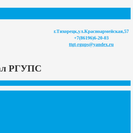
г.Тихорецк,ул.Красноармейская,57
+7(86196)6-20-03
ttgt-rgups@yandex.ru
иал РГУПС