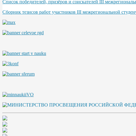
Список победителей, призёров и соискателей III межрегионал
Сборник тезисов работ участников III межрегиональной студе