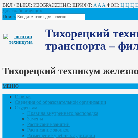
ВКЛ / ВЫКЛ:
ИЗОБРАЖЕНИЯ:
ШРИФТ:
A
A
A
ФОН:
Ц
Ц
Ц
Для слабовидящих
Поиск
Тихорецкий техн
транспорта – ф
Тихорецкий техникум железн
МЕНЮ
Главная
Сведения об образовательной организации
Студентам
Правила внутреннего распорядка
Замены
Расписание занятий
Расписание звонков
Размещение учебных аудиторий