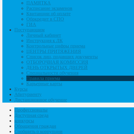
ПАМЯТКА
Расписание экзаменов
Квитанции об оплате
Обркредит в СПО
ГИА
Поступающим
Личный кабинет
Инструкция к ЛК
Контрольные цифры приема
ЦЕНТРЫ ПРИТЯЖЕНИЯ
Список лиц, подавших документы
ОТБОРОЧНАЯ КОМИССИЯ
ДЕНЬ ОТКРЫТЫХ ДВЕРЕЙ
Специальности обучения
Правила приема
Карьерные карты
Курсы
Абитуриенту
Дистанционное обучение
Профессионалы
Доступная среда
конкурсы
Обращения граждан
Сообщить о коррупции