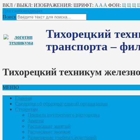
ВКЛ / ВЫКЛ:
ИЗОБРАЖЕНИЯ:
ШРИФТ:
A
A
A
ФОН:
Ц
Ц
Ц
Для слабовидящих
Поиск
Тихорецкий техн
транспорта – ф
Тихорецкий техникум железн
МЕНЮ
Главная
Сведения об образовательной организации
Студентам
Правила внутреннего распорядка
Замены
Расписание занятий
Расписание звонков
Размещение учебных аудиторий