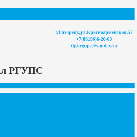
г.Тихорецк,ул.Красноармейская,57
+7(86196)6-20-03
ttgt-rgups@yandex.ru
иал РГУПС