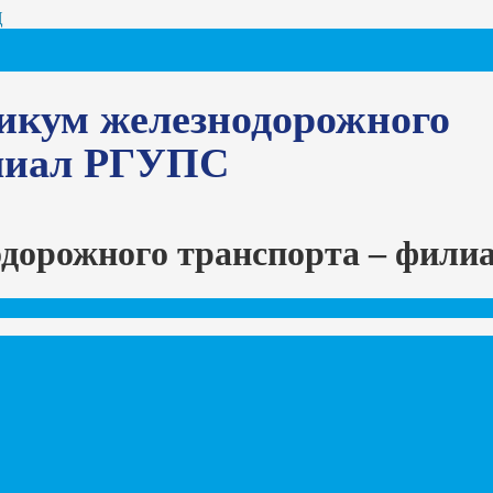
Ц
икум железнодорожного
илиал РГУПС
одорожного транспорта – фил