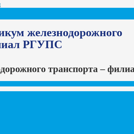
Ц
икум железнодорожного
илиал РГУПС
одорожного транспорта – фил