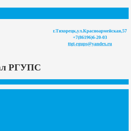
г.Тихорецк,ул.Красноармейская,57
+7(86196)6-20-03
ttgt-rgups@yandex.ru
иал РГУПС