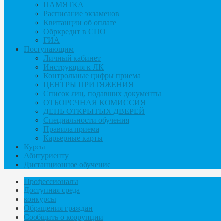
ПАМЯТКА
Расписание экзаменов
Квитанции об оплате
Обркредит в СПО
ГИА
Поступающим
Личный кабинет
Инструкция к ЛК
Контрольные цифры приема
ЦЕНТРЫ ПРИТЯЖЕНИЯ
Список лиц, подавших документы
ОТБОРОЧНАЯ КОМИССИЯ
ДЕНЬ ОТКРЫТЫХ ДВЕРЕЙ
Специальности обучения
Правила приема
Карьерные карты
Курсы
Абитуриенту
Дистанционное обучение
Профессионалы
Доступная среда
конкурсы
Обращения граждан
Сообщить о коррупции