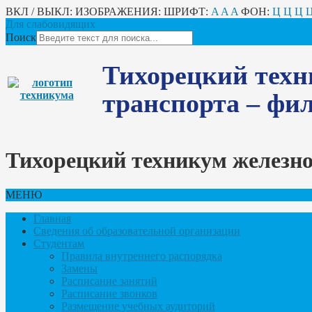
ВКЛ / ВЫКЛ:
ИЗОБРАЖЕНИЯ:
ШРИФТ:
A
A
A
ФОН:
Ц
Ц
Ц
Для слабовидящих
Поиск
Тихорецкий техн
транспорта – ф
Тихорецкий техникум железн
МЕНЮ
Главная
Сведения об образовательной организации
Студентам
Правила внутреннего распорядка
Замены
Расписание занятий
Расписание звонков
Размещение учебных аудиторий