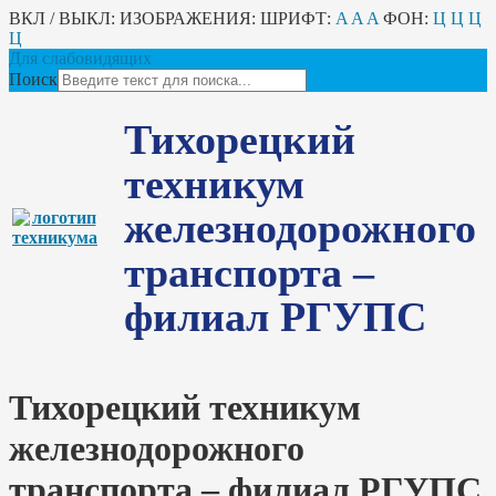
ВКЛ / ВЫКЛ:
ИЗОБРАЖЕНИЯ:
ШРИФТ:
A
A
A
ФОН:
Ц
Ц
Ц
Ц
Для слабовидящих
Поиск
Тихорецкий
техникум
железнодорожного
транспорта –
филиал РГУПС
Тихорецкий техникум
железнодорожного
транспорта – филиал РГУПС