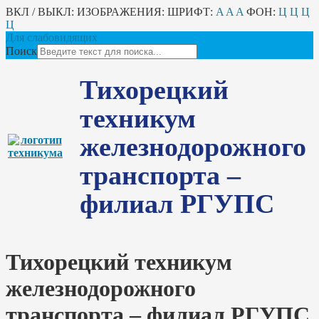
ВКЛ / ВЫКЛ:
ИЗОБРАЖЕНИЯ:
ШРИФТ:
A
A
A
ФОН:
Ц
Ц
Ц
Ц
Для слабовидящих
Поиск
Тихорецкий
техникум
железнодорожного
транспорта –
филиал РГУПС
Тихорецкий техникум
железнодорожного
транспорта – филиал РГУПС