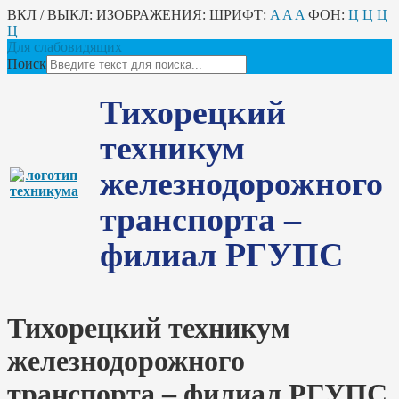
ВКЛ / ВЫКЛ:
ИЗОБРАЖЕНИЯ:
ШРИФТ:
A
A
A
ФОН:
Ц
Ц
Ц
Ц
Для слабовидящих
Поиск
Тихорецкий
техникум
железнодорожного
транспорта –
филиал РГУПС
Тихорецкий техникум
железнодорожного
транспорта – филиал РГУПС