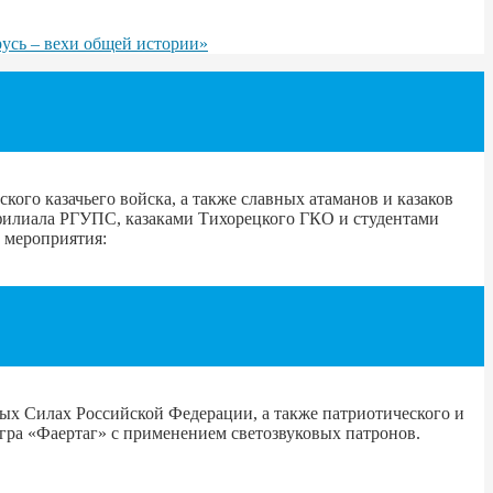
русь – вехи общей истории»
кого казачьего войска, а также славных атаманов и казаков
 филиала РГУПС, казаками Тихорецкого ГКО и студентами
 мероприятия:
ых Силах Российской Федерации, а также патриотического и
игра «Фаертаг» с применением светозвуковых патронов.