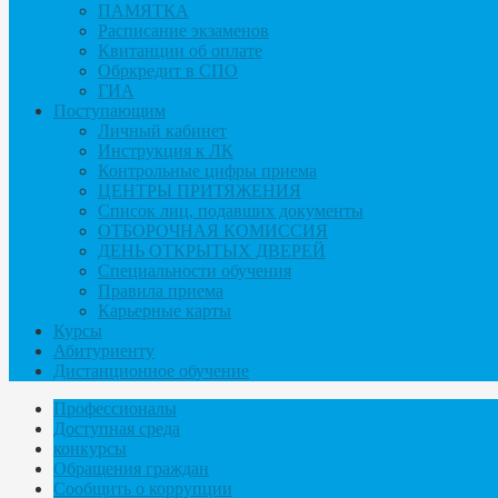
ПАМЯТКА
Расписание экзаменов
Квитанции об оплате
Обркредит в СПО
ГИА
Поступающим
Личный кабинет
Инструкция к ЛК
Контрольные цифры приема
ЦЕНТРЫ ПРИТЯЖЕНИЯ
Список лиц, подавших документы
ОТБОРОЧНАЯ КОМИССИЯ
ДЕНЬ ОТКРЫТЫХ ДВЕРЕЙ
Специальности обучения
Правила приема
Карьерные карты
Курсы
Абитуриенту
Дистанционное обучение
Профессионалы
Доступная среда
конкурсы
Обращения граждан
Сообщить о коррупции