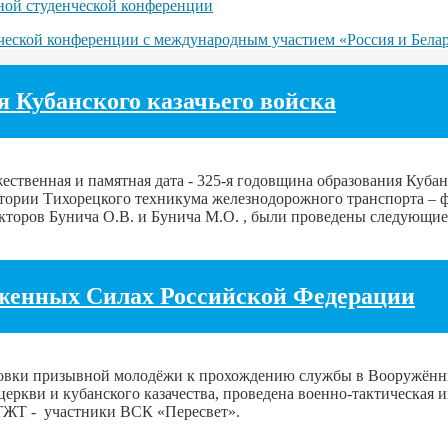
ьной студенческой конференции
нческой конференции с международным участием «Россия и Бела
 Кубанского казачьего войска
ественная и памятная дата - 325-я годовщина образования Кубанс
ритории Тихорецкого техникума железнодорожного транспорта –
торов Бунича О.В. и Бунича М.О. , были проведены следующие
уженных Силах Российской Федерации
отовки призывной молодёжи к прохождению службы в Вооружённ
еркви и кубанского казачества, проведена военно-тактическая 
ТТЖТ - участники ВСК «Пересвет».