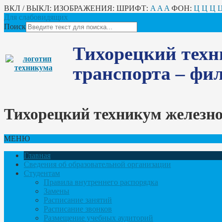
ВКЛ / ВЫКЛ:
ИЗОБРАЖЕНИЯ:
ШРИФТ:
A
A
A
ФОН:
Ц
Ц
Ц
Для слабовидящих
Поиск
Тихорецкий техн
транспорта – ф
Тихорецкий техникум железн
МЕНЮ
Главная
Сведения об образовательной организации
Студентам
Правила внутреннего распорядка
Замены
Расписание занятий
Расписание звонков
Размещение учебных аудиторий