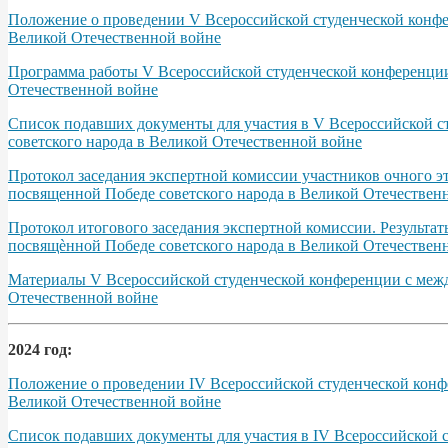
Положение о проведении V Всероссийской студенческой конфер
Великой Отечественной войне
Программа работы V Всероссийской студенческой конференции 
Отечественной войне
Список подавших документы для участия в V Всероссийской с
советского народа в Великой Отечественной войне
Протокол заседания экспертной комиссии участников очного э
посвященной Победе советского народа в Великой Отечественно
Протокол итогового заседания экспертной комиссии. Результа
посвящѐнной Победе советского народа в Великой Отечественно
Материалы V Всероссийской студенческой конференции с межд
Отечественной войне
2024 год:
Положение о проведении IV Всероссийской студенческой конфе
Великой Отечественной войне
Список подавших документы для участия в IV Всероссийской 