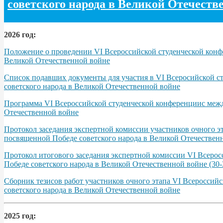
советского народа в Великой Отечеств
2026 год:
Положение о проведении VI Всероссийской студенческой конфе
Великой Отечественной войне
Список подавших документы для участия в VI Всеросийской с
советского народа в Великой Отечественной войне
Программа VІ Всероссийской студенческой конференциис межд
Отечественной войне
Протокол заседания экспертной комиссии участников очного э
посвященной Победе советского народа в Великой Отечественно
Протокол итогового заседания экспертной комиссии VI Всерос
Победе советского народа в Великой Отечественной войне (30-3
Сборник тезисов работ участников очного этапа VІ Всероссий
советского народа в Великой Отечественной войне
2025 год: