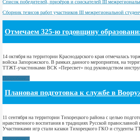
Список победителей, призёров и соискателей III межрегионал
Сборник тезисов работ участников III межрегиональной студе
Отмечаем 325-ю годовщину образования
14 октября на территории Краснодарского края отмечалась торж
войска Запорожского. В рамках данного мероприятия, на тер
ТТЖТ-участниками ВСК «Пересвет» под руководством инструк
Подробнее...
Плановая подготовка к службе в Воор
11 сентября на территории Тихорецкого района с целью подг
нравственного воспитания в традициях Русской православной ц
Участниками игр стали казаки Тихорецкого ГКО и студенты 
Подробнее...