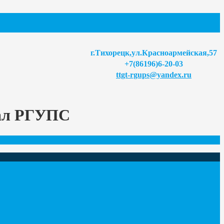
г.Тихорецк,ул.Красноармейская,57
+7(86196)6-20-03
ttgt-rgups@yandex.ru
иал РГУПС