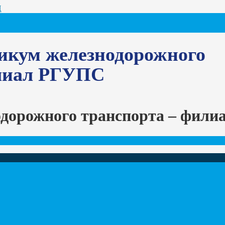
Ц
икум железнодорожного
илиал РГУПС
одорожного транспорта – фил