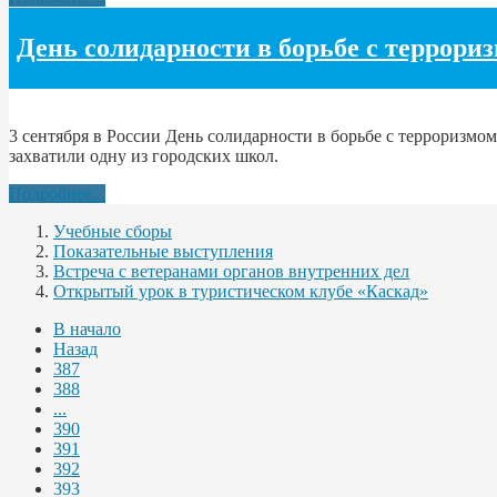
День солидарности в борьбе с террори
3 сентября в России День солидарности в борьбе с терроризмом.
захватили одну из городских школ.
Подробнее...
Учебные сборы
Показательные выступления
Встреча с ветеранами органов внутренних дел
Открытый урок в туристическом клубе «Каскад»
В начало
Назад
387
388
...
390
391
392
393