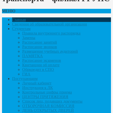
МЕНЮ
Главная
Сведения об образовательной организации
Студентам
Правила внутреннего распорядка
Замены
Расписание занятий
Расписание звонков
Размещение учебных аудиторий
ПАМЯТКА
Расписание экзаменов
Квитанции об оплате
Обркредит в СПО
ГИА
Поступающим
Личный кабинет
Инструкция к ЛК
Контрольные цифры приема
ЦЕНТРЫ ПРИТЯЖЕНИЯ
Список лиц, подавших документы
ОТБОРОЧНАЯ КОМИССИЯ
ДЕНЬ ОТКРЫТЫХ ДВЕРЕЙ