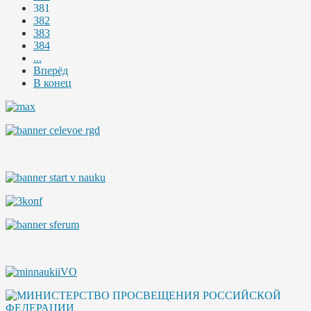
381
382
383
384
...
Вперёд
В конец