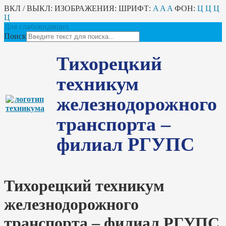
ВКЛ / ВЫКЛ:
ИЗОБРАЖЕНИЯ:
ШРИФТ:
A
A
A
ФОН:
Ц
Ц
Ц
Ц
Для слабовидящих
Поиск
Тихорецкий
техникум
железнодорожного
транспорта –
филиал РГУПС
Тихорецкий техникум
железнодорожного
транспорта – филиал РГУПС