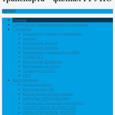
МЕНЮ
Главная
Сведения об образовательной организации
Студентам
Правила внутреннего распорядка
Замены
Расписание занятий
Расписание звонков
Размещение учебных аудиторий
ПАМЯТКА
Расписание экзаменов
Квитанции об оплате
Обркредит в СПО
ГИА
Поступающим
Личный кабинет
Инструкция к ЛК
Контрольные цифры приема
ЦЕНТРЫ ПРИТЯЖЕНИЯ
Список лиц, подавших документы
ОТБОРОЧНАЯ КОМИССИЯ
ДЕНЬ ОТКРЫТЫХ ДВЕРЕЙ