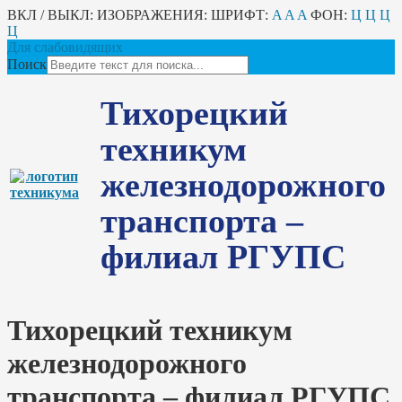
ВКЛ / ВЫКЛ:
ИЗОБРАЖЕНИЯ:
ШРИФТ:
A
A
A
ФОН:
Ц
Ц
Ц
Ц
Для слабовидящих
Поиск
Тихорецкий
техникум
железнодорожного
транспорта –
филиал РГУПС
Тихорецкий техникум
железнодорожного
транспорта – филиал РГУПС